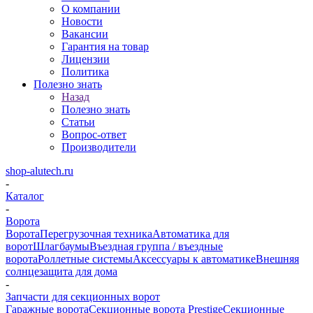
О компании
Новости
Вакансии
Гарантия на товар
Лицензии
Политика
Полезно знать
Назад
Полезно знать
Статьи
Вопрос-ответ
Производители
shop-alutech.ru
-
Каталог
-
Ворота
Ворота
Перегрузочная техника
Автоматика для
ворот
Шлагбаумы
Въездная группа / въездные
ворота
Роллетные системы
Аксессуары к автоматике
Внешняя
солнцезащита для дома
-
Запчасти для секционных ворот
Гаражные ворота
Секционные ворота Prestige
Секционные