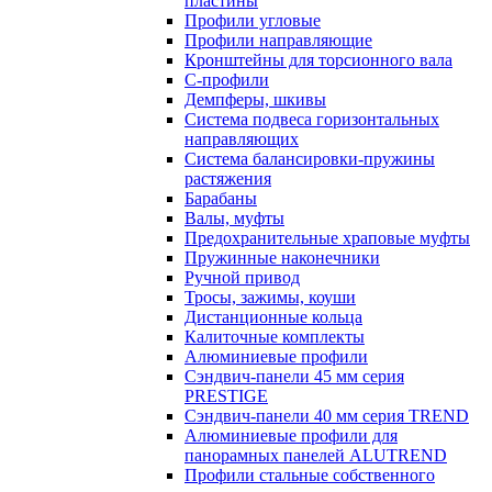
пластины
Профили угловые
Профили направляющие
Кронштейны для торсионного вала
С-профили
Демпферы, шкивы
Система подвеса горизонтальных
направляющих
Система балансировки-пружины
растяжения
Барабаны
Валы, муфты
Предохранительные храповые муфты
Пружинные наконечники
Ручной привод
Тросы, зажимы, коуши
Дистанционные кольца
Калиточные комплекты
Алюминиевые профили
Сэндвич-панели 45 мм серия
PRESTIGE
Сэндвич-панели 40 мм серия TREND
Алюминиевые профили для
панорамных панелей ALUTREND
Профили стальные собственного