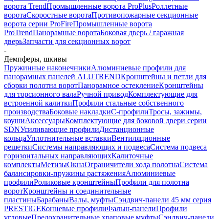
ворота Trend
Промышленные ворота ProPlus
Роллетные
ворота
Скоростные ворота
Противопожарные секционные
ворота серии ProFire
Промышленные ворота
ProTrend
Панорамные ворота
Боковая дверь / гаражная
дверь
Запчасти для секционных ворот
-
Демпферы, шкивы
Пружинные наконечники
Алюминиевые профили для
панорамных панелей ALUTREND
Кронштейны и петли для
сборки полотна ворот
Панорамное остекление
Кронштейны
для торсионного вала
Ручной привод
Комплектующие для
встроенной калитки
Профили стальные собственного
производства
Боковые накладки
С-профили
Тросы, зажимы,
коуши
Аксессуары
Комплектующие для боковой двери серии
SDN
Усиливающие профили
Дистанционные
кольца
Уплотнительные вставки
Вентиляционные
решетки
Системы направляющих и подвеса
Система подвеса
горизонтальных направляющих
Калиточные
комплекты
Метизы
Окна
Ограничители хода полотна
Система
балансировки-пружины растяжения
Алюминиевые
профили
Роликовые кронштейны
Профили для полотна
ворот
Кронштейны и соединительные
пластины
Барабаны
Валы, муфты
Сэндвич-панели 45 мм серия
PRESTIGE
Концевые профили
Фальш-панели
Профили
угловые
Предохранительные храповые муфты
Сэндвич-панели