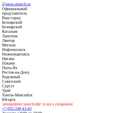
Официальный
представитель
Ваш город
Белоярский
Белоярский
Когалым
Лангепас
Лянтор
Мегион
Нефтеюганск
Нижневартовск
Нягань
Покачи
Пыть-Ях
Рoстов-на-Дону
Радужный
Советский
Сургут
Урай
Ханты-Мансийск
Югорск
'arturgolubev:search.title' is not a component
+7-932-249-43-43