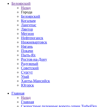
Белоярский
Назад
Города
Белоярский
Когалым
Лангепас
Лянтор
Мегион
Нефтеюганск
Нижневартовск
Нягань
Покачи
Пыть-Ях
Рoстов-на-Дону
Радужный
Советский
Сургут
Урай
Ханты-Мансийск
Югорск
Главная
Назад
Главная
Скоростные рулонные ворота серии TurboFlex