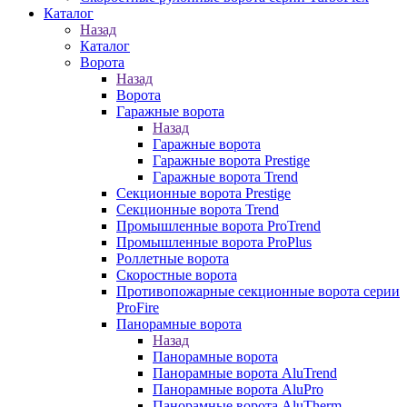
Каталог
Назад
Каталог
Ворота
Назад
Ворота
Гаражные ворота
Назад
Гаражные ворота
Гаражные ворота Prestige
Гаражные ворота Trend
Секционные ворота Prestige
Секционные ворота Trend
Промышленные ворота ProTrend
Промышленные ворота ProPlus
Роллетные ворота
Скоростные ворота
Противопожарные секционные ворота серии
ProFire
Панорамные ворота
Назад
Панорамные ворота
Панорамные ворота AluTrend
Панорамные ворота AluPro
Панорамные ворота AluTherm