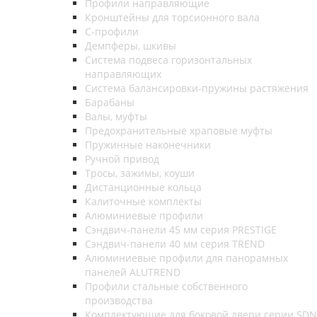
Профили направляющие
Кронштейны для торсионного вала
С-профили
Демпферы, шкивы
Система подвеса горизонтальных
направляющих
Система балансировки-пружины растяжения
Барабаны
Валы, муфты
Предохранительные храповые муфты
Пружинные наконечники
Ручной привод
Тросы, зажимы, коуши
Дистанционные кольца
Калиточные комплекты
Алюминиевые профили
Сэндвич-панели 45 мм серия PRESTIGE
Сэндвич-панели 40 мм серия TREND
Алюминиевые профили для панорамных
панелей ALUTREND
Профили стальные собственного
производства
Комплектующие для боковой двери серии SDN