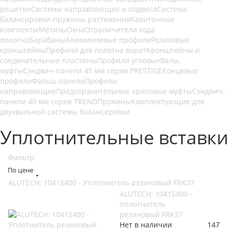
решетки
Системы направляющих и подвеса
Система
балансировки-пружины растяжения
Калиточные
комплекты
Метизы
Окна
Ограничители хода
полотна
Барабаны
Алюминиевые профили
Роликовые
кронштейны
Профили для полотна ворот
Кронштейны и
соединительные пластины
Профили угловые
Валы,
муфты
Сэндвич-панели 45 мм серия PRESTIGE
Концевые
профили
Фальш-панели
Профили
направляющие
Предохранительные храповые муфты
Сэндвич-
панели 40 мм серия TREND
Пружины
Комплектующие для
двухвальной системы балансировки
Уплотнительные вставки
Фильтр
По цене
ALUTECH: 10415400 - Уплотнитель резиновый FRK37
ALUTECH: 10415400 -
Уплотнитель
резиновый FRK37
Нет в наличии
147