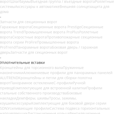
ворот
Шлагбаумы
Въездная группа / въездные ворота
Роллетные
системы
Аксессуары к автоматике
Внешняя солнцезащита для
дома
-
Запчасти для секционных ворот
Гаражные ворота
Секционные ворота Prestige
Секционные
ворота Trend
Промышленные ворота ProPlus
Роллетные
ворота
Скоростные ворота
Противопожарные секционные
ворота серии ProFire
Промышленные ворота
ProTrend
Панорамные ворота
Боковая дверь / гаражная
дверь
Запчасти для секционных ворот
-
Уплотнительные вставки
Кронштейны для торсионного вала
Пружинные
наконечники
Алюминиевые профили для панорамных панелей
ALUTREND
Кронштейны и петли для сборки полотна
ворот
Панорамное остекление
С-профили
Ручной
привод
Комплектующие для встроенной калитки
Профили
стальные собственного производства
Боковые
накладки
Демпферы, шкивы
Тросы, зажимы,
коуши
Аксессуары
Комплектующие для боковой двери серии
SDN
Усиливающие профили
Система подвеса горизонтальных
направляющих
Дистанционные кольца
Вентиляционные