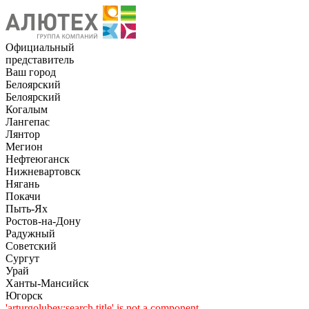
Официальный
представитель
Ваш город
Белоярский
Белоярский
Когалым
Лангепас
Лянтор
Мегион
Нефтеюганск
Нижневартовск
Нягань
Покачи
Пыть-Ях
Рoстов-на-Дону
Радужный
Советский
Сургут
Урай
Ханты-Мансийск
Югорск
'arturgolubev:search.title' is not a component