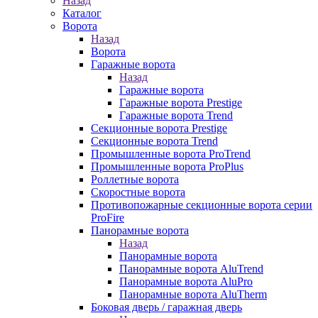
Назад
Каталог
Ворота
Назад
Ворота
Гаражные ворота
Назад
Гаражные ворота
Гаражные ворота Prestige
Гаражные ворота Trend
Секционные ворота Prestige
Секционные ворота Trend
Промышленные ворота ProTrend
Промышленные ворота ProPlus
Роллетные ворота
Скоростные ворота
Противопожарные секционные ворота серии
ProFire
Панорамные ворота
Назад
Панорамные ворота
Панорамные ворота AluTrend
Панорамные ворота AluPro
Панорамные ворота AluTherm
Боковая дверь / гаражная дверь