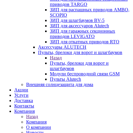
приводов TARGO
ЗИП для распашных приводов AMBO,
SCOPIO
ЗИП для шлагбаумов BV-5
ЗИП для аксессуаров Alutech
ЗИП для гаражных секционных
приводов LEVIGATO
ЗИП для откатных приводов RTO
Аксессуары ALUTECH
Пульты, брелоки для ворот и шлагбаумов
Назад
Пульты, брелоки для ворот и
шлагбаумов
Модули беспроводной связи GSM
Пульты Alutech
Внешняя солнцезащита для дома
Акции
Услуги
Доставка
Контакты
Компания
Назад
Компания
О компании
Новости