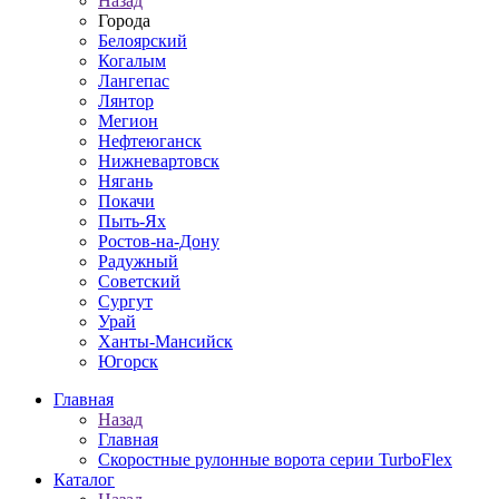
Назад
Города
Белоярский
Когалым
Лангепас
Лянтор
Мегион
Нефтеюганск
Нижневартовск
Нягань
Покачи
Пыть-Ях
Рoстов-на-Дону
Радужный
Советский
Сургут
Урай
Ханты-Мансийск
Югорск
Главная
Назад
Главная
Скоростные рулонные ворота серии TurboFlex
Каталог