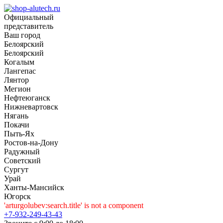
Официальный
представитель
Ваш город
Белоярский
Белоярский
Когалым
Лангепас
Лянтор
Мегион
Нефтеюганск
Нижневартовск
Нягань
Покачи
Пыть-Ях
Рoстов-на-Дону
Радужный
Советский
Сургут
Урай
Ханты-Мансийск
Югорск
'arturgolubev:search.title' is not a component
+7-932-249-43-43