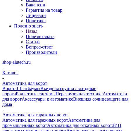
Вакансии
Гарантия на товар
Лицензии
Политика
Полезно знать
Назад
Полезно знать
Статьи
Вопрос-ответ
Производители
shop-alutech.ru
-
Каталог
-
Автоматика для ворот
Ворота
Шлагбаумы
Въездная группа / въездные
ворота
Роллетные системы
Перегрузочная техника
Автоматика
для ворот
Аксессуары к автоматике
Внешняя солнцезащита для
дома
-
Автоматика для гаражных ворот
Автоматика для гаражных ворот
Автоматика для
промышленных ворот
Автоматика для откатных ворот
ЗИП
для автоматики въездных ворот
Автоматика для распашных