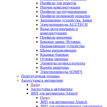
Профили для решеток
Прочие комплектующие
Профили экструдированные
Профили роликовой прокатки
Запирающие устройства. Замки
Электроприводы ALUTECH
Валы октогональные и
комплектующие
Профили концевые
Боковые замки. Вставки.
Направляющие устройства
Шины направляющие
Крышки боковые
Отливы оконные
Элементы подвеса полотна
Короба защитные
Электроприводы SOMFY
Перегрузочная техника
Аксессуары к автоматике
Назад
Аксессуары к автоматике
ЗИП для автоматики Alutech
Назад
ЗИП для автоматики Alutech
ЗИП для промышленных секционных