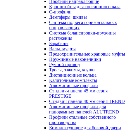
Профили направляющие
Кронштейны для торсионного вала
С-профили
Демпферы, шкивы
Система подвеса горизонтальных
направляющих
Система балансировки-пружины
растяжения
Барабаны
Валы, муфты
Предохранительные храповые муфты
Пружинные наконечники
Ручной привод
Тросы, зажимы, коуши
Дистанционные кольца
Калиточные комплекты
Алюминиевые профили
Сэндвич-панели 45 мм серия
PRESTIGE
Сэндвич-панели 40 мм серия TREND
Алюминиевые профили для
панорамных панелей ALUTREND
Профили стальные собственного
производства
Комплектующие для боковой двери