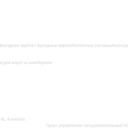
Въездная группа / въездные ворота
Роллетные системы
Аксессу
и для ворот и шлагбаумов
4L. 4 кнопки.
Пульт управления четырехканальный Alut