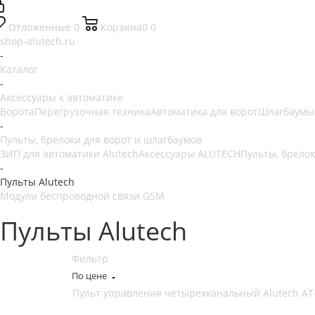
Отложенные
0
Корзина
0
0
shop-alutech.ru
-
Каталог
-
Аксессуары к автоматике
Ворота
Перегрузочная техника
Автоматика для ворот
Шлагбаумы
-
Пульты, брелоки для ворот и шлагбаумов
ЗИП для автоматики Alutech
Аксессуары ALUTECH
Пульты, брелок
-
Пульты Alutech
Модули беспроводной связи GSM
Пульты Alutech
Фильтр
По цене
Пульт управления четырехканальный Alutech AT-