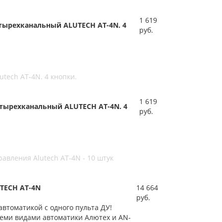
1 619
тырехканальный ALUTECH AT-4N. 4
руб.
tech AT-4N. 4 кнопки.
1 619
тырехканальный ALUTECH AT-4N. 4
руб.
авления Alutech AT-4N - 10 штук
TECH AT-4N
14 664
руб.
втоматикой с одного пульта ДУ!
семи видами автоматики Алютех и AN-