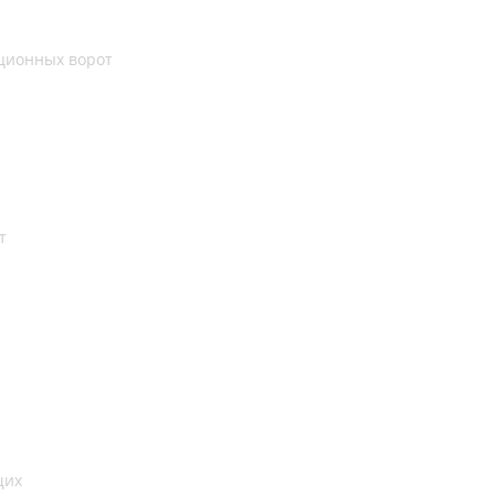
кционных ворот
т
щих