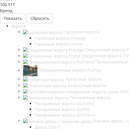
106 511
Бренд
Сбросить
Ворота
Гаражные ворота
Гаражные ворота Prestige
Гаражные ворота Trend
Секционные ворота P
Секционные ворота Tr
Промышленные в
Промышленные ворота ProPlus
Роллетные ворота
Скоростные ворота
Панорамные ворота
Панорамные ворота AluTrend
Панорамные ворота AluPro
Панорамные ворота AluTherm
Боковая дверь / 
Двери SDN-1