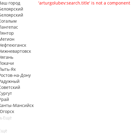
Ваш город
'arturgolubev:search.title' is not a component
Белоярский
Белоярский
Когалым
Лангепас
Лянтор
Мегион
Нефтеюганск
Нижневартовск
Нягань
Покачи
Пыть-Ях
Рoстов-на-Дону
Радужный
Советский
Сургут
Урай
Ханты-Мансийск
Югорск
ть
Ещё
Ещё