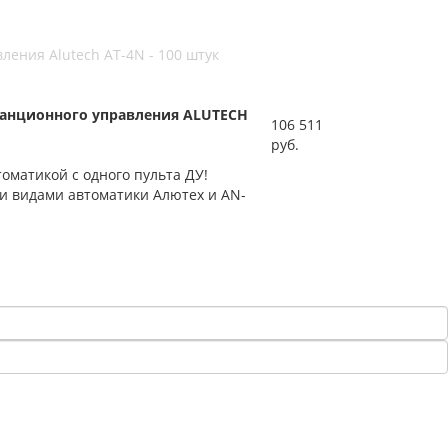
ления Alutech AT-4N - 100 штук
танционного управления ALUTECH
106 511
руб.
оматикой с одного пульта ДУ!
и видами автоматики Алютех и AN-