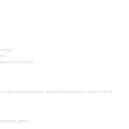
restige
end
орота ProTrend
Противопожарные секционные ворота серии ProFire
гаражная дверь