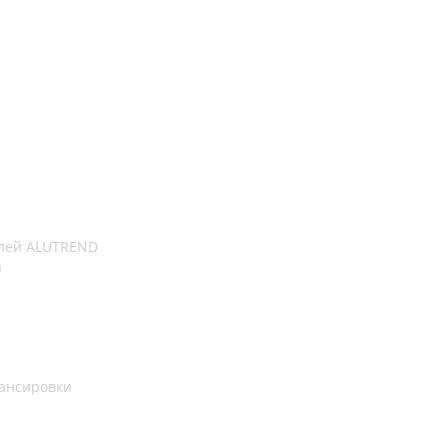
лей ALUTREND
а
ансировки