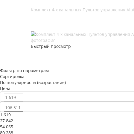
Комплект 4-х канальных Пультов управления Alut
Быстрый просмотр
Фильтр по параметрам
Сортировка
По популярности (возрастание)
Цена
1 619
27 842
54 065
80 288