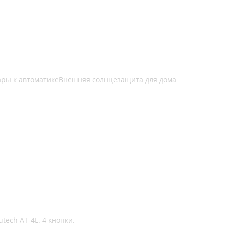
ары к автоматике
Внешняя солнцезащита для дома
ech AT-4L. 4 кнопки.