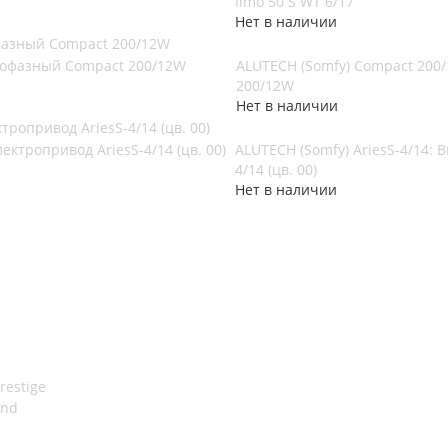
Ilmo 50 S WT 6/17
Нет в наличии
фазный Compact 200/12W
ALUTECH (Somfy) Compact 200
200/12W
Нет в наличии
тропривод AriesS-4/14 (цв. 00)
ALUTECH (Somfy) AriesS-4/14:
4/14 (цв. 00)
Нет в наличии
restige
end