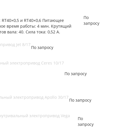
По
 RT40×0,5 и RT40×0,6 Питающее
запросу
вное время работы: 4 мин. Крутящий
в вала: 40. Сила тока: 0,52 А.
привод Jet 8/17
По запросу
ьный электропривод Ceres 10/17
По запросу
льный электропривод Apollo 30/17
По запросу
 Внутривальный электропривод Vega
По
запросу