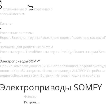
Отложенные
0
Корзина
0
0
shop-alutech.ru
-
Каталог
-
Роллетные системы
Ворота
Въездная группа / въездные ворота
Роллетные системы
П
-
Запчасти для роллетных систем
Роллеты серии Trend
Роллеты серии Prestige
Роллеты серии Secu
-
Электроприводы SOMFY
Прочие комплектующие
Шины направляющие
Профили экстру
полотна
Короба защитные
Электроприводы ALUTECH
Устройства
решеток
Боковые замки. Вставки. Направляющие устройства
Электроприводы SOMFY
Фильтр
По цене