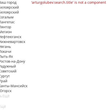
Ваш город
'arturgolubev:search.title' is not a component
Белоярский
Белоярский
Когалым
Лангепас
Лянтор
Мегион
Нефтеюганск
Нижневартовск
Нягань
Покачи
Пыть-Ях
Рoстов-на-Дону
Радужный
Советский
Сургут
Урай
Ханты-Мансийск
Югорск
ть
Ещё
Ещё