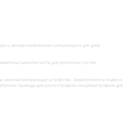
ары к автоматике
Внешняя солнцезащита для дома
мами
Рольставни
Запчасти для роллетных систем
ы оконные
Запирающие устройства. Замки
Элементы подвеса
е
Ручные приводы для роллет
Профили концевые
Профили для