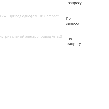
запросу
/12W: Привод однофазный Compact
По
запросу
 Внутривальный электропривод AriesS-
По
запросу