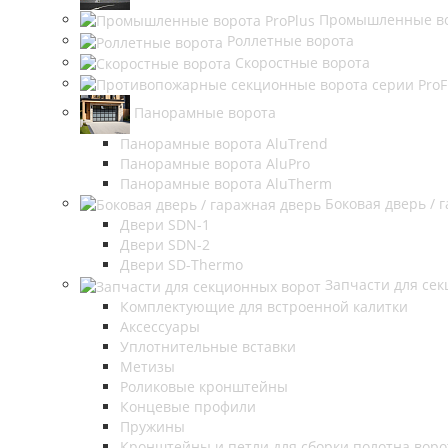
Промышленные во
Роллетные ворота
Скоростные ворота
Панорамные ворота
Панорамные ворота AluTrend
Панорамные ворота AluPro
Панорамные ворота AluTherm
Боковая дверь / 
Двери SDN-1
Двери SDN-2
Двери SD-Thermo
Запчасти для се
Комплектующие для встроенной калитки
Аксессуары
Уплотнительные вставки
Метизы
Роликовые кронштейны
Концевые профили
Пружины
Кронштейны и петли для сборки полотна воро