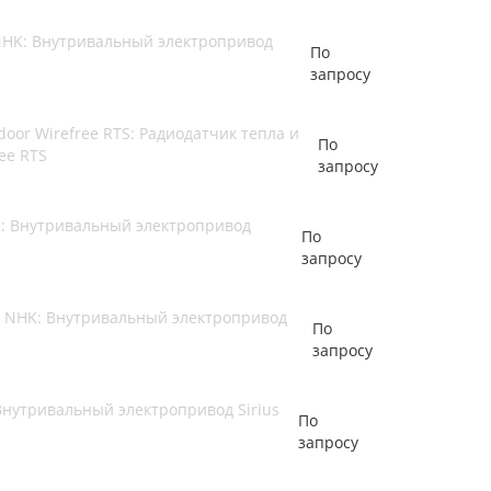
 NHK: Внутривальный электропривод
По
запросу
door Wirefree RTS: Радиодатчик тепла и
По
ee RTS
запросу
12: Внутривальный электропривод
По
запросу
12 NHK: Внутривальный электропривод
По
запросу
 Внутривальный электропривод Sirius
По
запросу