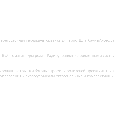
ерегрузочная техника
Автоматика для ворот
Шлагбаумы
Аксессу
rity
Автоматика для роллет
Радиоуправление роллетными систе
дированные
Крышки боковые
Профили роликовой прокатки
Отлив
 управления и аксессуары
Валы октогональные и комплектующи