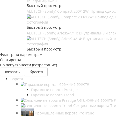
Быстрый просмотр
ALUTECH (Somfy) Compact 200/12W: Привод одно
Быстрый просмотр
ALUTECH (Somfy) AriesS-4/14: Внутривальный элек
Быстрый просмотр
Фильтр по параметрам
Сортировка
По популярности (возрастание)
Сбросить
Ворота
Гаражные ворота
Гаражные ворота Prestige
Гаражные ворота Trend
Секционные ворота P
Секционные ворота Tr
Промышленные ворота ProTrend