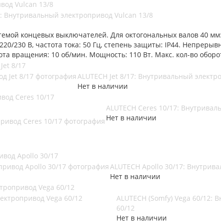
вод Vulcan 13/8
8: Внутривальный электропривод Vulcan 13/8
темой концевых выключателей. Для октогональных валов 40 мм:
220/230 В, частота тока: 50 Гц, степень защиты: IP44. Непреры
та вращения: 10 об/мин. Мощность: 110 Вт. Макс. кол-во оборото
Jet 8/17
ALUTECH Jet 8/17: Внутривальный электро
Нет в наличии
вод Ceres 10/17
ALUTECH Ceres 10/17: Внутривал
Нет в наличии
вод Apollo 30/17
ALUTECH Apollo 30/17: Внутрива
Нет в наличии
ктропривод Vega 60/12
ALUTECH (Somfy) Vega 60/12:
60/12
Нет в наличии