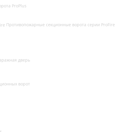
рота ProPlus
Противопожарные секционные ворота серии ProFire
гаражная дверь
кционных ворот
т