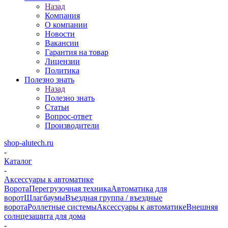
Назад
Компания
О компании
Новости
Вакансии
Гарантия на товар
Лицензии
Политика
Полезно знать
Назад
Полезно знать
Статьи
Вопрос-ответ
Производители
shop-alutech.ru
-
Каталог
-
Аксессуары к автоматике
Ворота
Перегрузочная техника
Автоматика для
ворот
Шлагбаумы
Въездная группа / въездные
ворота
Роллетные системы
Аксессуары к автоматике
Внешняя
солнцезащита для дома
-