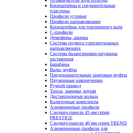
Ограничители хода полотна
Кронштейны и соединительные
пластины
Профили угловые
Профили направляющие
Кронштейны для торсионного вала
С-профили
Демпферы, шкивы
Система подвеса горизонтальных
направляющих
Система балансировки-пружины
растяжения
Барабаны
Валы, муфты
Предохранительные храповые муфты
Пружинные наконечники
Ручной привод
Тросы, зажимы, коуши
Дистанционные кольца
Калиточные комплекты
Алюминиевые профили
Сэндвич-панели 45 мм серия
PRESTIGE
Сэндвич-панели 40 мм серия TREND
Алюминиевые профили для