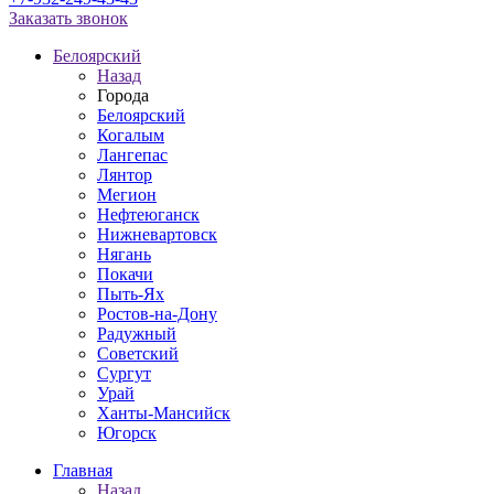
Заказать звонок
Белоярский
Назад
Города
Белоярский
Когалым
Лангепас
Лянтор
Мегион
Нефтеюганск
Нижневартовск
Нягань
Покачи
Пыть-Ях
Рoстов-на-Дону
Радужный
Советский
Сургут
Урай
Ханты-Мансийск
Югорск
Главная
Назад