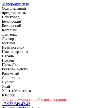
Официальный
представитель
Ваш город
Белоярский
Белоярский
Когалым
Лангепас
Лянтор
Мегион
Нефтеюганск
Нижневартовск
Нягань
Покачи
Пыть-Ях
Рoстов-на-Дону
Радужный
Советский
Сургут
Урай
Ханты-Мансийск
Югорск
'arturgolubev:search.title' is not a component
+7-932-249-43-43