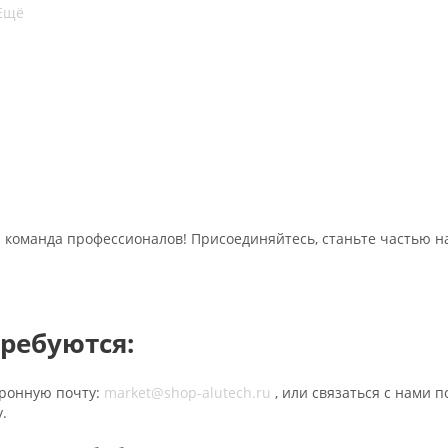
Ещё
команда профессионалов! Присоединяйтесь, cтаньте частью н
ребуются:
тронную почту:
market@shop-alutech.ru
, или связаться с нами п
.