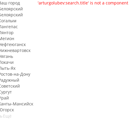
Ваш город
'arturgolubev:search.title' is not a component
Белоярский
Белоярский
Когалым
Лангепас
Лянтор
Мегион
Нефтеюганск
Нижневартовск
Нягань
Покачи
Пыть-Ях
Рoстов-на-Дону
Радужный
Советский
Сургут
Урай
Ханты-Мансийск
Югорск
ть
Ещё