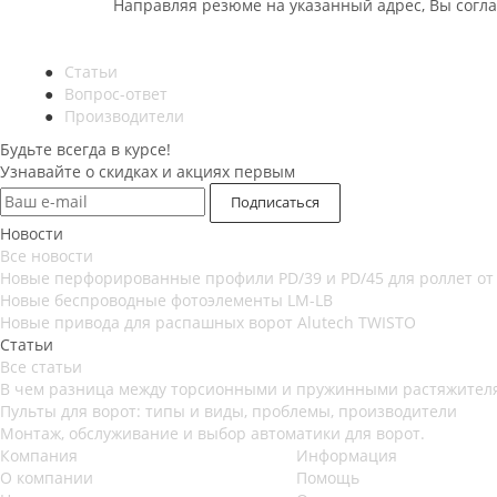
Направляя резюме на указанный адрес, Вы согл
Статьи
Вопрос-ответ
Производители
Будьте всегда в курсе!
Узнавайте о скидках и акциях первым
Новости
Все новости
Новые перфорированные профили PD/39 и PD/45 для роллет от
Новые беспроводные фотоэлементы LM-LB
Новые привода для распашных ворот Alutech TWISTO
Статьи
Все статьи
В чем разница между торсионными и пружинными растяжителя
Пульты для ворот: типы и виды, проблемы, производители
Монтаж, обслуживание и выбор автоматики для ворот.
Компания
Информация
О компании
Помощь