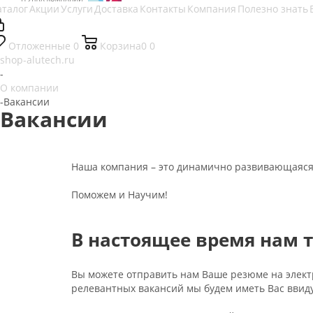
аталог
Акции
Услуги
Доставка
Контакты
Компания
Полезно знать
Отложенные
0
Корзина
0
0
shop-alutech.ru
-
О компании
-
Вакансии
Вакансии
Наша компания – это динамично развивающаяся 
Поможем и Научим!
В настоящее время нам т
Вы можете отправить нам Ваше резюме на элек
релевантных вакансий мы будем иметь Вас ввиду