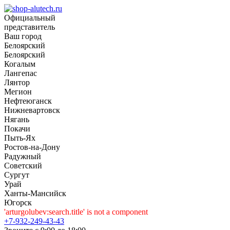
Официальный
представитель
Ваш город
Белоярский
Белоярский
Когалым
Лангепас
Лянтор
Мегион
Нефтеюганск
Нижневартовск
Нягань
Покачи
Пыть-Ях
Рoстов-на-Дону
Радужный
Советский
Сургут
Урай
Ханты-Мансийск
Югорск
'arturgolubev:search.title' is not a component
+7-932-249-43-43