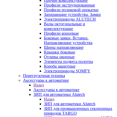
Прочие комплектующие
Профили экструдированные
Профили роликовой прокатки
Запирающие устройства. Замки
Электроприводы ALUTECH
Валы октогональные и
комплектующие
Профили концевые
Боковые замки. Вставки.
Направляющие устройства
Шины направляющие
Крышки боковые
Отливы оконные
Элементы подвеса полотна
Короба защитные
Электроприводы SOMFY
Перегрузочная техника
Аксессуары к автоматике
Назад
Аксессуары к автоматике
ЗИП для автоматики Alutech
Назад
ЗИП для автоматики Alutech
ЗИП для промышленных секционных
приводов TARGO