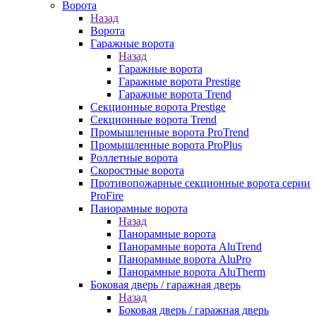
Ворота
Назад
Ворота
Гаражные ворота
Назад
Гаражные ворота
Гаражные ворота Prestige
Гаражные ворота Trend
Секционные ворота Prestige
Секционные ворота Trend
Промышленные ворота ProTrend
Промышленные ворота ProPlus
Роллетные ворота
Скоростные ворота
Противопожарные секционные ворота серии
ProFire
Панорамные ворота
Назад
Панорамные ворота
Панорамные ворота AluTrend
Панорамные ворота AluPro
Панорамные ворота AluTherm
Боковая дверь / гаражная дверь
Назад
Боковая дверь / гаражная дверь