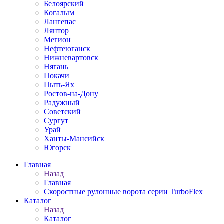
Белоярский
Когалым
Лангепас
Лянтор
Мегион
Нефтеюганск
Нижневартовск
Нягань
Покачи
Пыть-Ях
Рoстов-на-Дону
Радужный
Советский
Сургут
Урай
Ханты-Мансийск
Югорск
Главная
Назад
Главная
Скоростные рулонные ворота серии TurboFlex
Каталог
Назад
Каталог