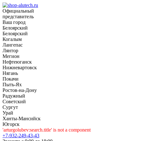
Официальный
представитель
Ваш город
Белоярский
Белоярский
Когалым
Лангепас
Лянтор
Мегион
Нефтеюганск
Нижневартовск
Нягань
Покачи
Пыть-Ях
Рoстов-на-Дону
Радужный
Советский
Сургут
Урай
Ханты-Мансийск
Югорск
'arturgolubev:search.title' is not a component
+7-932-249-43-43