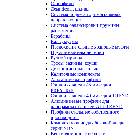
С-профили
Демпферы, шкивы
Система подвеса горизонтальных
направляющих
Система балансировки-пружины
растяжения
Барабаны
Валы, муфты
Предохранительные храповые муфты
Пружинные наконечники
Ручной привод
Тросы, зажимы, коуши
Дистанционные кольца
Калиточные комплекты
Алюминиевые профили
Сэндвич-панели 45 мм серия
PRESTIGE
Сэндвич-панели 40 мм серия TREND
Алюминиевые профили для
панорамных панелей ALUTREND
Профили стальные собственного
производства
Комплектующие для боковой двери
серии SDN
Вентиляционные решетки