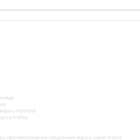
restige
end
орота ProTrend
рота ProPlus
Противопожарные секционные ворота серии ProFire