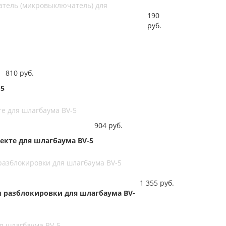
атель (микровыключатель) для
190
руб.
810
руб.
-5
те для шлагбаума BV-5
904
руб.
екте для шлагбаума BV-5
разблокировки для шлагбаума BV-5
1 355
руб.
м разблокировки для шлагбаума BV-
ля шлагбаума BV-5