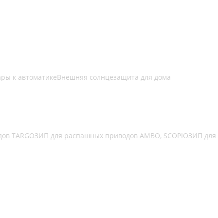
ары к автоматике
Внешняя солнцезащита для дома
дов TARGO
ЗИП для распашных приводов AMBO, SCOPIO
ЗИП для