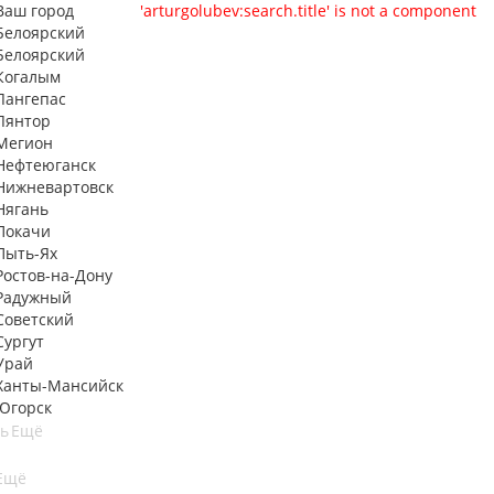
Ваш город
'arturgolubev:search.title' is not a component
Белоярский
Белоярский
Когалым
Лангепас
Лянтор
Мегион
Нефтеюганск
Нижневартовск
Нягань
Покачи
Пыть-Ях
Рoстов-на-Дону
Радужный
Советский
Сургут
Урай
Ханты-Мансийск
Югорск
ть
Ещё
Ещё