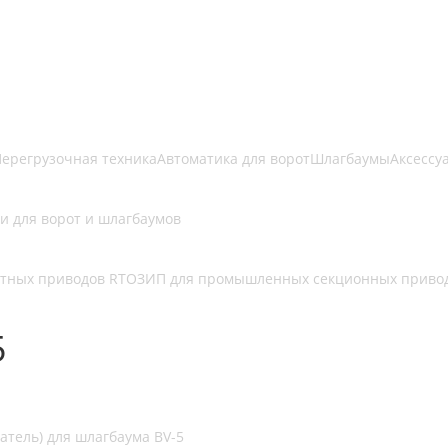
ерегрузочная техника
Автоматика для ворот
Шлагбаумы
Аксессу
и для ворот и шлагбаумов
атных приводов RTO
ЗИП для промышленных секционных приво
5
тель) для шлагбаума BV-5