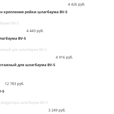
4 426
руб.
йн крепления рейки шлагбаума BV-5
баума BV-5
4 443
руб.
лагбаума BV-5
тажный для шлагбаума BV-5
4 916
руб.
онтажный для шлагбаума BV-5
12 783
руб.
V-5
-редуктора шлагбаума BV-5
3 249
руб.