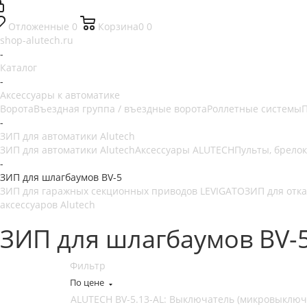
Отложенные
0
Корзина
0
0
shop-alutech.ru
-
Каталог
-
Аксессуары к автоматике
Ворота
Въездная группа / въездные ворота
Роллетные системы
П
-
ЗИП для автоматики Alutech
ЗИП для автоматики Alutech
Аксессуары ALUTECH
Пульты, брелок
-
ЗИП для шлагбаумов BV-5
ЗИП для гаражных секционных приводов LEVIGATO
ЗИП для отк
аксессуаров Alutech
ЗИП для шлагбаумов BV-
Фильтр
По цене
ALUTECH BV-5.13-AL: Выключатель (микровыключа