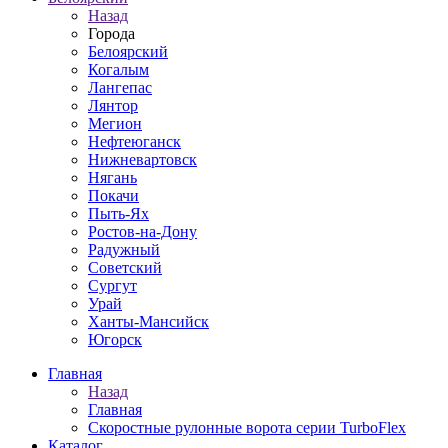
Назад
Города
Белоярский
Когалым
Лангепас
Лянтор
Мегион
Нефтеюганск
Нижневартовск
Нягань
Покачи
Пыть-Ях
Рoстов-на-Дону
Радужный
Советский
Сургут
Урай
Ханты-Мансийск
Югорск
Главная
Назад
Главная
Скоростные рулонные ворота серии TurboFlex
Каталог