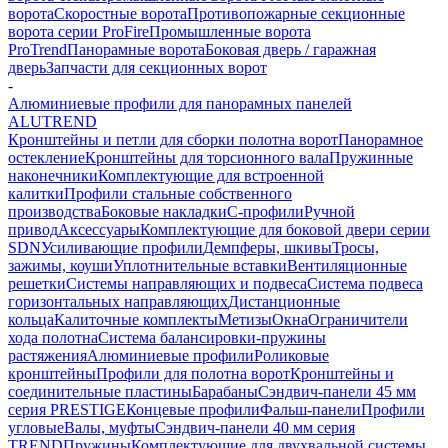
ворота
Скоростные ворота
Противопожарные секционные
ворота серии ProFire
Промышленные ворота
ProTrend
Панорамные ворота
Боковая дверь / гаражная
дверь
Запчасти для секционных ворот
-
Алюминиевые профили для панорамных панелей
ALUTREND
Кронштейны и петли для сборки полотна ворот
Панорамное
остекление
Кронштейны для торсионного вала
Пружинные
наконечники
Комплектующие для встроенной
калитки
Профили стальные собственного
производства
Боковые накладки
С-профили
Ручной
привод
Аксессуары
Комплектующие для боковой двери серии
SDN
Усиливающие профили
Демпферы, шкивы
Тросы,
зажимы, коуши
Уплотнительные вставки
Вентиляционные
решетки
Системы направляющих и подвеса
Система подвеса
горизонтальных направляющих
Дистанционные
кольца
Калиточные комплекты
Метизы
Окна
Ограничители
хода полотна
Система балансировки-пружины
растяжения
Алюминиевые профили
Роликовые
кронштейны
Профили для полотна ворот
Кронштейны и
соединительные пластины
Барабаны
Сэндвич-панели 45 мм
серия PRESTIGE
Концевые профили
Фальш-панели
Профили
угловые
Валы, муфты
Сэндвич-панели 40 мм серия
TREND
Пружины
Комплектующие для двухвальной системы