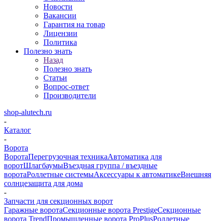
Новости
Вакансии
Гарантия на товар
Лицензии
Политика
Полезно знать
Назад
Полезно знать
Статьи
Вопрос-ответ
Производители
shop-alutech.ru
-
Каталог
-
Ворота
Ворота
Перегрузочная техника
Автоматика для
ворот
Шлагбаумы
Въездная группа / въездные
ворота
Роллетные системы
Аксессуары к автоматике
Внешняя
солнцезащита для дома
-
Запчасти для секционных ворот
Гаражные ворота
Секционные ворота Prestige
Секционные
ворота Trend
Промышленные ворота ProPlus
Роллетные