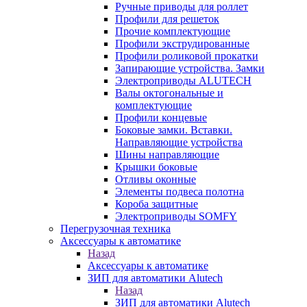
Ручные приводы для роллет
Профили для решеток
Прочие комплектующие
Профили экструдированные
Профили роликовой прокатки
Запирающие устройства. Замки
Электроприводы ALUTECH
Валы октогональные и
комплектующие
Профили концевые
Боковые замки. Вставки.
Направляющие устройства
Шины направляющие
Крышки боковые
Отливы оконные
Элементы подвеса полотна
Короба защитные
Электроприводы SOMFY
Перегрузочная техника
Аксессуары к автоматике
Назад
Аксессуары к автоматике
ЗИП для автоматики Alutech
Назад
ЗИП для автоматики Alutech