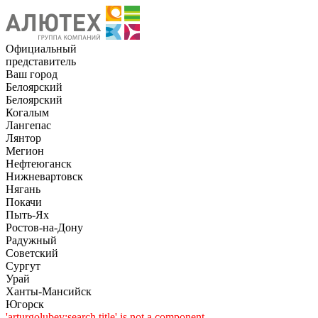
Официальный
представитель
Ваш город
Белоярский
Белоярский
Когалым
Лангепас
Лянтор
Мегион
Нефтеюганск
Нижневартовск
Нягань
Покачи
Пыть-Ях
Рoстов-на-Дону
Радужный
Советский
Сургут
Урай
Ханты-Мансийск
Югорск
'arturgolubev:search.title' is not a component