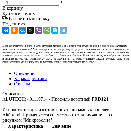
-
+
В корзину
Купить в 1 клик
Рассчитать доставку
Поделиться
Цена действительна только для интернет-магазина и может отличаться от цен в розничных магазинах.
Уважаемые покупатели! Мы непрерывно ведем работу по улучшению нашего сайта. К сожалению, в
настоящее время, в период высокой волатильности закупочных цен на товары, наша система не
успевает актуализировать цены на сайте и в Личном кабинете. В связи с этим, мы обращаем ваше
внимание на то, что цены могут быть не актуальны на момент вашего заказа. Точную цену Вам
сообщат наши менеджеры после подтверждения наличия товара на складе.
Описание
Характеристики
Отзывы
Описание
ALUTECH: 401110714 - Профиль воротный PRD124
Используется для изготовления панорамных панелей
AluTrend. Применяется совместно с сэндвич-авнелью с
рисунком "Микроволна".
Характеристика
Значение