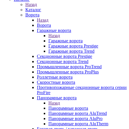
Назад
Каталог
Ворота
Назад
Ворота
Гаражные ворота
Назад
Гаражные ворота
Гаражные ворота Prestige
Гаражные ворота Trend
Секционные ворота Prestige
Секционные ворота Trend
Промышленные ворота ProTrend
Промышленные ворота ProPlus
Роллетные ворота
Скоростные ворота
Противопожарные секционные ворота серии
ProFire
Панорамные ворота
Назад
Панорамные ворота
Панорамные ворота AluTrend
Панорамные ворота AluPro
Панорамные ворота AluTherm
Боковая дверь / гаражная дверь