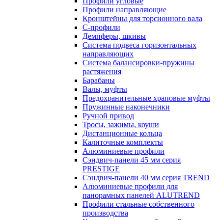
Профили угловые
Профили направляющие
Кронштейны для торсионного вала
С-профили
Демпферы, шкивы
Система подвеса горизонтальных
направляющих
Система балансировки-пружины
растяжения
Барабаны
Валы, муфты
Предохранительные храповые муфты
Пружинные наконечники
Ручной привод
Тросы, зажимы, коуши
Дистанционные кольца
Калиточные комплекты
Алюминиевые профили
Сэндвич-панели 45 мм серия
PRESTIGE
Сэндвич-панели 40 мм серия TREND
Алюминиевые профили для
панорамных панелей ALUTREND
Профили стальные собственного
производства