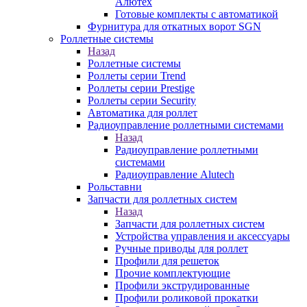
Алютех
Готовые комплекты с автоматикой
Фурнитура для откатных ворот SGN
Роллетные системы
Назад
Роллетные системы
Роллеты серии Trend
Роллеты серии Prestige
Роллеты серии Security
Автоматика для роллет
Радиоуправление роллетными системами
Назад
Радиоуправление роллетными
системами
Радиоуправление Alutech
Рольставни
Запчасти для роллетных систем
Назад
Запчасти для роллетных систем
Устройства управления и аксессуары
Ручные приводы для роллет
Профили для решеток
Прочие комплектующие
Профили экструдированные
Профили роликовой прокатки