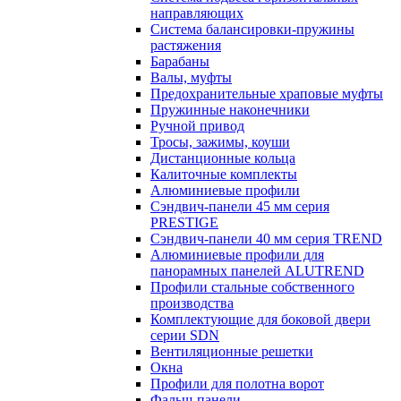
направляющих
Система балансировки-пружины
растяжения
Барабаны
Валы, муфты
Предохранительные храповые муфты
Пружинные наконечники
Ручной привод
Тросы, зажимы, коуши
Дистанционные кольца
Калиточные комплекты
Алюминиевые профили
Сэндвич-панели 45 мм серия
PRESTIGE
Сэндвич-панели 40 мм серия TREND
Алюминиевые профили для
панорамных панелей ALUTREND
Профили стальные собственного
производства
Комплектующие для боковой двери
серии SDN
Вентиляционные решетки
Окна
Профили для полотна ворот
Фальш-панели