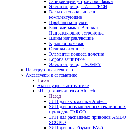
Запирающие устройства. Замки
Электроприводы ALUTECH
Валы октогональные и
комплектующие
Профили концевые
Боковые замки. Вставки.
Направляющие устройства
Шины направляющие
Крышки боковые
Отливы оконные
Элементы подвеса полотна
Короба защитные
Электроприводы SOMFY
Перегрузочная техника
Аксессуары к автоматике
Назад
Аксессуары к автоматике
ЗИП для автоматики Alutech
Назад
ЗИП для автоматики Alutech
ЗИП для промышленных секционных
приводов TARGO
ЗИП для распашных приводов AMBO,
SCOPIO
ЗИП для шлагбаумов BV-5