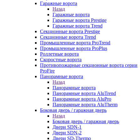
Гаражные ворота
Назад
Гаражные ворота
Гаражные ворота Prestige
Гаражные ворота Trend
Секционные ворота Prestige
Секционные ворота Trend
Промышленные ворота ProTrend
Промышленные ворота ProPlus
Роллетные ворота
Скоростные ворота
Противопожарные секционные ворота серии
ProFire
Панорамные ворота
Назад
Панорамные ворота
Панорамные ворота AluTrend
Панорамные ворота AluPro
Панорамные ворота AluTherm
Боковая дверь / гаражная дверь
Назад
Боковая дверь / гаражная дверь
Двери SDN-1
Двери SDN-2
Двери SD-Thermo