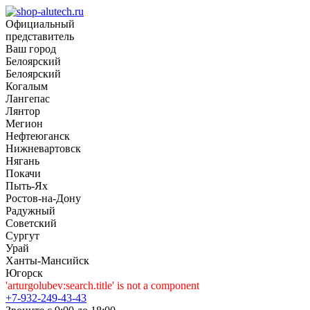
Официальный
представитель
Ваш город
Белоярский
Белоярский
Когалым
Лангепас
Лянтор
Мегион
Нефтеюганск
Нижневартовск
Нягань
Покачи
Пыть-Ях
Рoстов-на-Дону
Радужный
Советский
Сургут
Урай
Ханты-Мансийск
Югорск
'arturgolubev:search.title' is not a component
+7-932-249-43-43