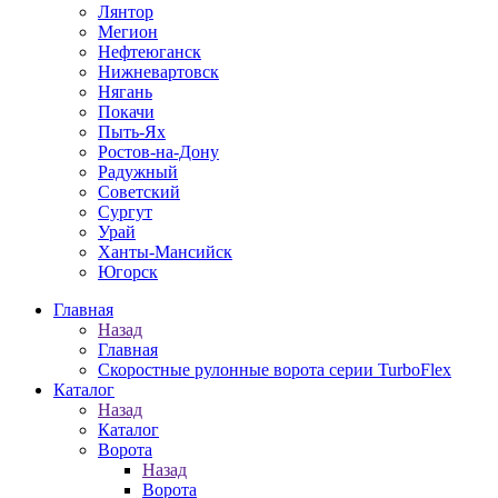
Лянтор
Мегион
Нефтеюганск
Нижневартовск
Нягань
Покачи
Пыть-Ях
Рoстов-на-Дону
Радужный
Советский
Сургут
Урай
Ханты-Мансийск
Югорск
Главная
Назад
Главная
Скоростные рулонные ворота серии TurboFlex
Каталог
Назад
Каталог
Ворота
Назад
Ворота