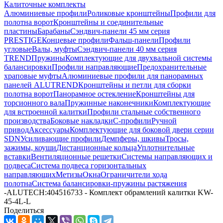
Калиточные комплекты
Алюминиевые профили
Роликовые кронштейны
Профили для
полотна ворот
Кронштейны и соединительные
пластины
Барабаны
Сэндвич-панели 45 мм серия
PRESTIGE
Концевые профили
Фальш-панели
Профили
угловые
Валы, муфты
Сэндвич-панели 40 мм серия
TREND
Пружины
Комплектующие для двухвальной системы
балансировки
Профили направляющие
Предохранительные
храповые муфты
Алюминиевые профили для панорамных
панелей ALUTREND
Кронштейны и петли для сборки
полотна ворот
Панорамное остекление
Кронштейны для
торсионного вала
Пружинные наконечники
Комплектующие
для встроенной калитки
Профили стальные собственного
производства
Боковые накладки
С-профили
Ручной
привод
Аксессуары
Комплектующие для боковой двери серии
SDN
Усиливающие профили
Демпферы, шкивы
Тросы,
зажимы, коуши
Дистанционные кольца
Уплотнительные
вставки
Вентиляционные решетки
Системы направляющих и
подвеса
Система подвеса горизонтальных
направляющих
Метизы
Окна
Ограничители хода
полотна
Система балансировки-пружины растяжения
-
ALUTECH:404516733 - Комплект обрамлений калитки KW-
45-4L-L
Поделиться