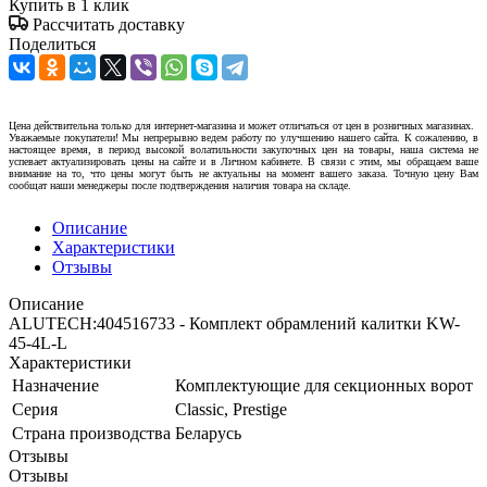
Купить в 1 клик
Рассчитать доставку
Поделиться
Цена действительна только для интернет-магазина и может отличаться от цен в розничных магазинах.
Уважаемые покупатели! Мы непрерывно ведем работу по улучшению нашего сайта. К сожалению, в
настоящее время, в период высокой волатильности закупочных цен на товары, наша система не
успевает актуализировать цены на сайте и в Личном кабинете. В связи с этим, мы обращаем ваше
внимание на то, что цены могут быть не актуальны на момент вашего заказа. Точную цену Вам
сообщат наши менеджеры после подтверждения наличия товара на складе.
Описание
Характеристики
Отзывы
Описание
ALUTECH:404516733 - Комплект обрамлений калитки KW-
45-4L-L
Характеристики
Назначение
Комплектующие для секционных ворот
Серия
Classic, Prestige
Страна производства
Беларусь
Отзывы
Отзывы