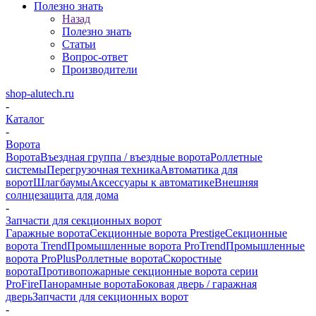
Полезно знать
Назад
Полезно знать
Статьи
Вопрос-ответ
Производители
shop-alutech.ru
-
Каталог
-
Ворота
Ворота
Въездная группа / въездные ворота
Роллетные
системы
Перегрузочная техника
Автоматика для
ворот
Шлагбаумы
Аксессуары к автоматике
Внешняя
солнцезащита для дома
-
Запчасти для секционных ворот
Гаражные ворота
Секционные ворота Prestige
Секционные
ворота Trend
Промышленные ворота ProTrend
Промышленные
ворота ProPlus
Роллетные ворота
Скоростные
ворота
Противопожарные секционные ворота серии
ProFire
Панорамные ворота
Боковая дверь / гаражная
дверь
Запчасти для секционных ворот
-