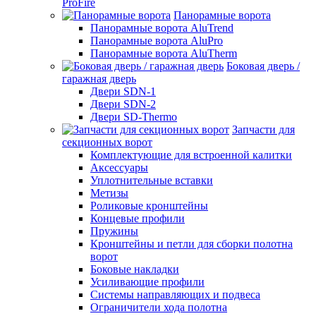
ProFire
Панорамные ворота
Панорамные ворота AluTrend
Панорамные ворота AluPro
Панорамные ворота AluTherm
Боковая дверь /
гаражная дверь
Двери SDN-1
Двери SDN-2
Двери SD-Thermo
Запчасти для
секционных ворот
Комплектующие для встроенной калитки
Аксессуары
Уплотнительные вставки
Метизы
Роликовые кронштейны
Концевые профили
Пружины
Кронштейны и петли для сборки полотна
ворот
Боковые накладки
Усиливающие профили
Системы направляющих и подвеса
Ограничители хода полотна