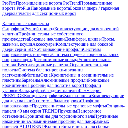
ProFire
Промышленные ворота ProTrend
Промышленные
ворота ProPlus
Панорамные ворота
Боковая дверь / гаражная
дверь
Запчасти для секционных ворот
-
Калиточные комплекты
С-профили
Ручной привод
Комплектующие для встроенной
калитки
Профили стальные собственного
производства
Боковые накладки
Демпферы, шкивы
Тросы,
зажимы, коуши
Аксессуары
Комплектующие для боковой
двери серии SDN
Усиливающие профили
Системы
направляющих и подвеса
Система подвеса горизонтальных
направляющих
Дистанционные кольца
Уплотнительные
вставки
Вентиляционные решетки
Ограничители хода
полотна
Система балансировки-пружины
растяжения
Метизы
Окна
Кронштейны и соединительные
пластины
Барабаны
Алюминиевые профили
Роликовые
кронштейны
Профили для полотна ворот
Профили
угловые
Валы, муфты
Сэндвич-панели 45 мм серия
PRESTIGE
Концевые профили
Фальш-панели
Комплектующие
для двухвальной системы балансировки
Профили
направляющие
Предохранительные храповые муфты
Сэндвич-
панели 40 мм серия TREND
Пружины
Панорамное
остекление
Кронштейны для торсионного вала
Пружинные
наконечники
Алюминиевые профили для панорамных
панелей ALUTREND
Кронштейны и петли для сборки