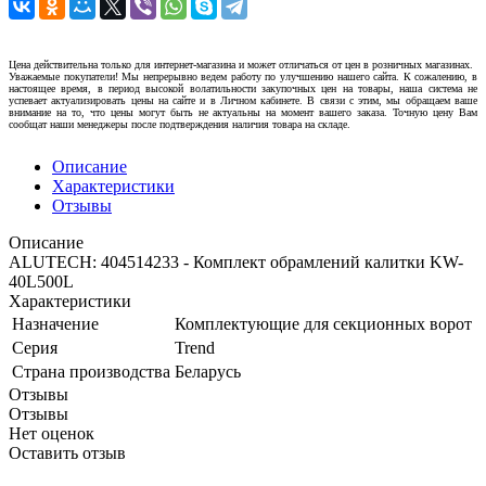
Цена действительна только для интернет-магазина и может отличаться от цен в розничных магазинах.
Уважаемые покупатели! Мы непрерывно ведем работу по улучшению нашего сайта. К сожалению, в
настоящее время, в период высокой волатильности закупочных цен на товары, наша система не
успевает актуализировать цены на сайте и в Личном кабинете. В связи с этим, мы обращаем ваше
внимание на то, что цены могут быть не актуальны на момент вашего заказа. Точную цену Вам
сообщат наши менеджеры после подтверждения наличия товара на складе.
Описание
Характеристики
Отзывы
Описание
ALUTECH: 404514233 - Комплект обрамлений калитки KW-
40L500L
Характеристики
Назначение
Комплектующие для секционных ворот
Серия
Trend
Страна производства
Беларусь
Отзывы
Отзывы
Нет оценок
Оставить отзыв