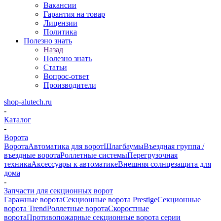
Вакансии
Гарантия на товар
Лицензии
Политика
Полезно знать
Назад
Полезно знать
Статьи
Вопрос-ответ
Производители
shop-alutech.ru
-
Каталог
-
Ворота
Ворота
Автоматика для ворот
Шлагбаумы
Въездная группа /
въездные ворота
Роллетные системы
Перегрузочная
техника
Аксессуары к автоматике
Внешняя солнцезащита для
дома
-
Запчасти для секционных ворот
Гаражные ворота
Секционные ворота Prestige
Секционные
ворота Trend
Роллетные ворота
Скоростные
ворота
Противопожарные секционные ворота серии