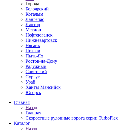
Города
Белоярский
Когалым
Лангепас
Лянтор
Мегион
Нефтеюганск
Нижневартовск
Нягань
Покачи
Пыть-Ях
Рoстов-на-Дону
Радужный
Советский
Сургут
Урай
Ханты-Мансийск
Югорск
Главная
Назад
Главная
Скоростные рулонные ворота серии TurboFlex
Каталог
Назад