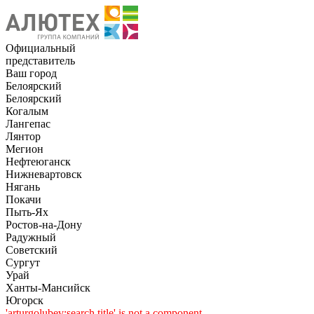
Официальный
представитель
Ваш город
Белоярский
Белоярский
Когалым
Лангепас
Лянтор
Мегион
Нефтеюганск
Нижневартовск
Нягань
Покачи
Пыть-Ях
Рoстов-на-Дону
Радужный
Советский
Сургут
Урай
Ханты-Мансийск
Югорск
'arturgolubev:search.title' is not a component