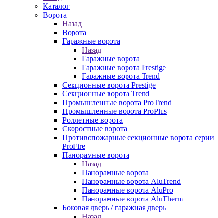
Каталог
Ворота
Назад
Ворота
Гаражные ворота
Назад
Гаражные ворота
Гаражные ворота Prestige
Гаражные ворота Trend
Секционные ворота Prestige
Секционные ворота Trend
Промышленные ворота ProTrend
Промышленные ворота ProPlus
Роллетные ворота
Скоростные ворота
Противопожарные секционные ворота серии
ProFire
Панорамные ворота
Назад
Панорамные ворота
Панорамные ворота AluTrend
Панорамные ворота AluPro
Панорамные ворота AluTherm
Боковая дверь / гаражная дверь
Назад