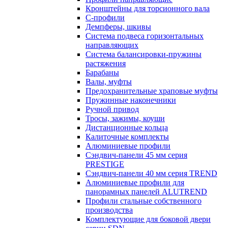
Кронштейны для торсионного вала
С-профили
Демпферы, шкивы
Система подвеса горизонтальных
направляющих
Система балансировки-пружины
растяжения
Барабаны
Валы, муфты
Предохранительные храповые муфты
Пружинные наконечники
Ручной привод
Тросы, зажимы, коуши
Дистанционные кольца
Калиточные комплекты
Алюминиевые профили
Сэндвич-панели 45 мм серия
PRESTIGE
Сэндвич-панели 40 мм серия TREND
Алюминиевые профили для
панорамных панелей ALUTREND
Профили стальные собственного
производства
Комплектующие для боковой двери