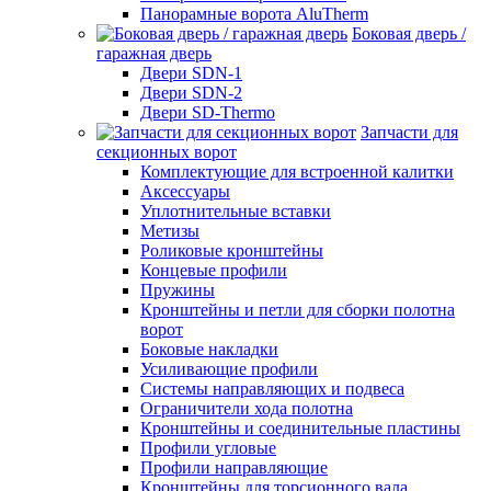
Панорамные ворота AluTherm
Боковая дверь /
гаражная дверь
Двери SDN-1
Двери SDN-2
Двери SD-Thermo
Запчасти для
секционных ворот
Комплектующие для встроенной калитки
Аксессуары
Уплотнительные вставки
Метизы
Роликовые кронштейны
Концевые профили
Пружины
Кронштейны и петли для сборки полотна
ворот
Боковые накладки
Усиливающие профили
Системы направляющих и подвеса
Ограничители хода полотна
Кронштейны и соединительные пластины
Профили угловые
Профили направляющие
Кронштейны для торсионного вала