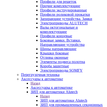
Профили для решеток
Прочие комплектующие
Профили экструдированные
Профили роликовой прокатки
Запирающие устройства. Замки
Электроприводы ALUTECH
Валы октогональные и
комплектующие
Профили концевые
Боковые замки. Вставки.
Направляющие устройства
Шины направляющие
Крышки боковые
Отливы оконные
Элементы подвеса полотна
Короба защитные
Электроприводы SOMFY
Перегрузочная техника
Аксессуары к автоматике
Назад
Аксессуары к автоматике
ЗИП для автоматики Alutech
Назад
ЗИП для автоматики Alutech
ЗИП для промышленных секционных