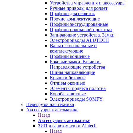
Устройства управления и аксессуары
Ручные приводы для роллет
Профили для решеток
Прочие комплектующие
Профили экструдированные
Профили роликовой прокатки
Запирающие устройства. Замки
Электроприводы ALUTECH
Валы октогональные и
комплектующие
Профили концевые
Боковые замки. Вставки.
Направляющие устройства
Шины направляющие
Крышки боковые
Отливы оконные
Элементы подвеса полотна
Короба защитные
Электроприводы SOMFY
Перегрузочная техника
Аксессуары к автоматике
Назад
Аксессуары к автоматике
ЗИП для автоматики Alutech
Назад