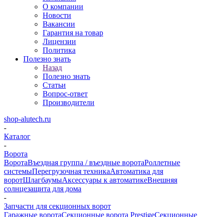
О компании
Новости
Вакансии
Гарантия на товар
Лицензии
Политика
Полезно знать
Назад
Полезно знать
Статьи
Вопрос-ответ
Производители
shop-alutech.ru
-
Каталог
-
Ворота
Ворота
Въездная группа / въездные ворота
Роллетные
системы
Перегрузочная техника
Автоматика для
ворот
Шлагбаумы
Аксессуары к автоматике
Внешняя
солнцезащита для дома
-
Запчасти для секционных ворот
Гаражные ворота
Секционные ворота Prestige
Секционные