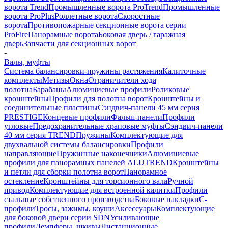
ворота Trend
Промышленные ворота ProTrend
Промышленные
ворота ProPlus
Роллетные ворота
Скоростные
ворота
Противопожарные секционные ворота серии
ProFire
Панорамные ворота
Боковая дверь / гаражная
дверь
Запчасти для секционных ворот
-
Валы, муфты
Система балансировки-пружины растяжения
Калиточные
комплекты
Метизы
Окна
Ограничители хода
полотна
Барабаны
Алюминиевые профили
Роликовые
кронштейны
Профили для полотна ворот
Кронштейны и
соединительные пластины
Сэндвич-панели 45 мм серия
PRESTIGE
Концевые профили
Фальш-панели
Профили
угловые
Предохранительные храповые муфты
Сэндвич-панели
40 мм серия TREND
Пружины
Комплектующие для
двухвальной системы балансировки
Профили
направляющие
Пружинные наконечники
Алюминиевые
профили для панорамных панелей ALUTREND
Кронштейны
и петли для сборки полотна ворот
Панорамное
остекление
Кронштейны для торсионного вала
Ручной
привод
Комплектующие для встроенной калитки
Профили
стальные собственного производства
Боковые накладки
С-
профили
Тросы, зажимы, коуши
Аксессуары
Комплектующие
для боковой двери серии SDN
Усиливающие
профили
Демпферы, шкивы
Дистанционные