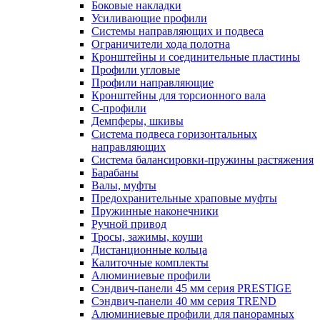
Боковые накладки
Усиливающие профили
Системы направляющих и подвеса
Ограничители хода полотна
Кронштейны и соединительные пластины
Профили угловые
Профили направляющие
Кронштейны для торсионного вала
С-профили
Демпферы, шкивы
Система подвеса горизонтальных
направляющих
Система балансировки-пружины растяжения
Барабаны
Валы, муфты
Предохранительные храповые муфты
Пружинные наконечники
Ручной привод
Тросы, зажимы, коуши
Дистанционные кольца
Калиточные комплекты
Алюминиевые профили
Сэндвич-панели 45 мм серия PRESTIGE
Сэндвич-панели 40 мм серия TREND
Алюминиевые профили для панорамных