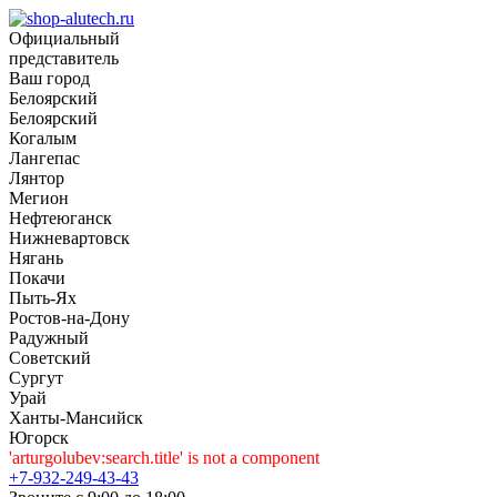
Официальный
представитель
Ваш город
Белоярский
Белоярский
Когалым
Лангепас
Лянтор
Мегион
Нефтеюганск
Нижневартовск
Нягань
Покачи
Пыть-Ях
Рoстов-на-Дону
Радужный
Советский
Сургут
Урай
Ханты-Мансийск
Югорск
'arturgolubev:search.title' is not a component
+7-932-249-43-43