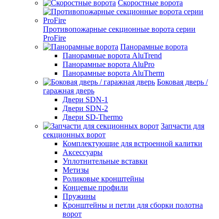
Скоростные ворота
Противопожарные секционные ворота серии
ProFire
Панорамные ворота
Панорамные ворота AluTrend
Панорамные ворота AluPro
Панорамные ворота AluTherm
Боковая дверь /
гаражная дверь
Двери SDN-1
Двери SDN-2
Двери SD-Thermo
Запчасти для
секционных ворот
Комплектующие для встроенной калитки
Аксессуары
Уплотнительные вставки
Метизы
Роликовые кронштейны
Концевые профили
Пружины
Кронштейны и петли для сборки полотна
ворот