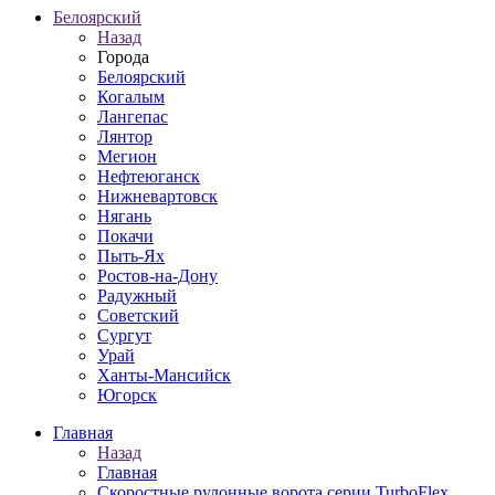
Белоярский
Назад
Города
Белоярский
Когалым
Лангепас
Лянтор
Мегион
Нефтеюганск
Нижневартовск
Нягань
Покачи
Пыть-Ях
Рoстов-на-Дону
Радужный
Советский
Сургут
Урай
Ханты-Мансийск
Югорск
Главная
Назад
Главная
Скоростные рулонные ворота серии TurboFlex