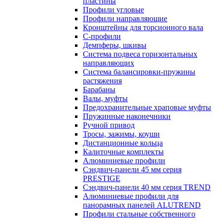
пластины
Профили угловые
Профили направляющие
Кронштейны для торсионного вала
С-профили
Демпферы, шкивы
Система подвеса горизонтальных
направляющих
Система балансировки-пружины
растяжения
Барабаны
Валы, муфты
Предохранительные храповые муфты
Пружинные наконечники
Ручной привод
Тросы, зажимы, коуши
Дистанционные кольца
Калиточные комплекты
Алюминиевые профили
Сэндвич-панели 45 мм серия
PRESTIGE
Сэндвич-панели 40 мм серия TREND
Алюминиевые профили для
панорамных панелей ALUTREND
Профили стальные собственного