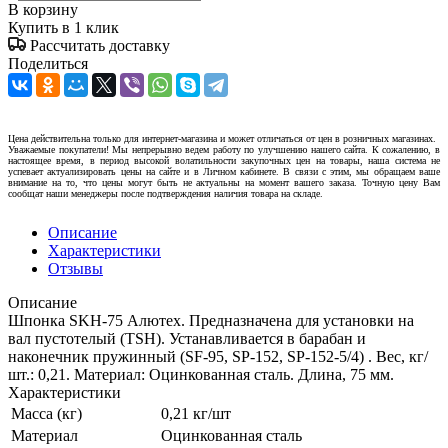
В корзину
Купить в 1 клик
Рассчитать доставку
Поделиться
Цена действительна только для интернет-магазина и может отличаться от цен в розничных магазинах.
Уважаемые покупатели! Мы непрерывно ведем работу по улучшению нашего сайта. К сожалению, в
настоящее время, в период высокой волатильности закупочных цен на товары, наша система не
успевает актуализировать цены на сайте и в Личном кабинете. В связи с этим, мы обращаем ваше
внимание на то, что цены могут быть не актуальны на момент вашего заказа. Точную цену Вам
сообщат наши менеджеры после подтверждения наличия товара на складе.
Описание
Характеристики
Отзывы
Описание
Шпонка SKH-75 Алютех. Предназначена для установки на
вал пустотелый (TSH). Устанавливается в барабан и
наконечник пружинный (SF-95, SP-152, SP-152-5/4) . Вес, кг/
шт.: 0,21. Материал: Оцинкованная сталь. Длина, 75 мм.
Характеристики
Масса (кг)
0,21 кг/шт
Материал
Оцинкованная сталь