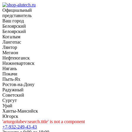
Официальный
представитель
Ваш город
Белоярский
Белоярский
Когалым
Лангепас
Лянтор
Мегион
Нефтеюганск
Нижневартовск
Нягань
Покачи
Пыть-Ях
Рoстов-на-Дону
Радужный
Советский
Сургут
Урай
Ханты-Мансийск
Югорск
'arturgolubev:search.title' is not a component
+7-932-249-43-43