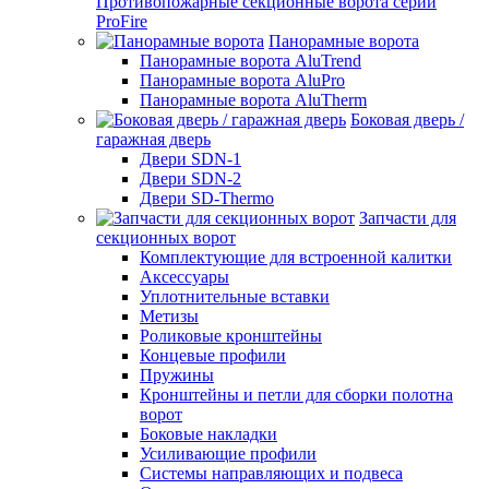
Противопожарные секционные ворота серии
ProFire
Панорамные ворота
Панорамные ворота AluTrend
Панорамные ворота AluPro
Панорамные ворота AluTherm
Боковая дверь /
гаражная дверь
Двери SDN-1
Двери SDN-2
Двери SD-Thermo
Запчасти для
секционных ворот
Комплектующие для встроенной калитки
Аксессуары
Уплотнительные вставки
Метизы
Роликовые кронштейны
Концевые профили
Пружины
Кронштейны и петли для сборки полотна
ворот
Боковые накладки
Усиливающие профили
Системы направляющих и подвеса