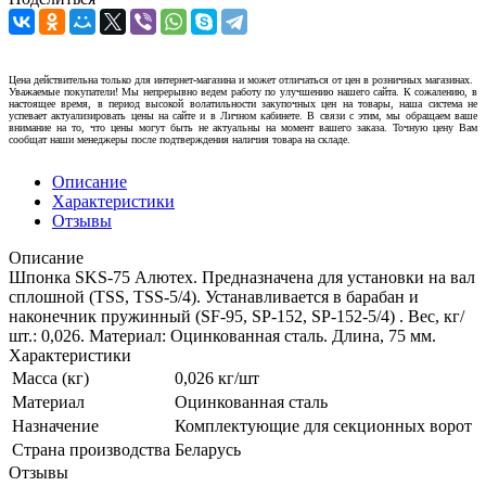
Цена действительна только для интернет-магазина и может отличаться от цен в розничных магазинах.
Уважаемые покупатели! Мы непрерывно ведем работу по улучшению нашего сайта. К сожалению, в
настоящее время, в период высокой волатильности закупочных цен на товары, наша система не
успевает актуализировать цены на сайте и в Личном кабинете. В связи с этим, мы обращаем ваше
внимание на то, что цены могут быть не актуальны на момент вашего заказа. Точную цену Вам
сообщат наши менеджеры после подтверждения наличия товара на складе.
Описание
Характеристики
Отзывы
Описание
Шпонка SKS-75 Алютех. Предназначена для установки на вал
сплошной (TSS, TSS-5/4). Устанавливается в барабан и
наконечник пружинный (SF-95, SP-152, SP-152-5/4) . Вес, кг/
шт.: 0,026. Материал: Оцинкованная сталь. Длина, 75 мм.
Характеристики
Масса (кг)
0,026 кг/шт
Материал
Оцинкованная сталь
Назначение
Комплектующие для секционных ворот
Страна производства
Беларусь
Отзывы