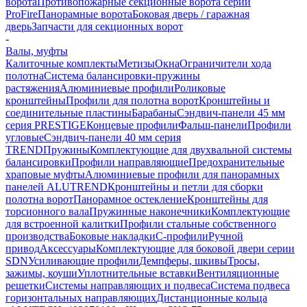
ворота
Противопожарные секционные ворота серии
ProFire
Панорамные ворота
Боковая дверь / гаражная
дверь
Запчасти для секционных ворот
-
Валы, муфты
Калиточные комплекты
Метизы
Окна
Ограничители хода
полотна
Система балансировки-пружины
растяжения
Алюминиевые профили
Роликовые
кронштейны
Профили для полотна ворот
Кронштейны и
соединительные пластины
Барабаны
Сэндвич-панели 45 мм
серия PRESTIGE
Концевые профили
Фальш-панели
Профили
угловые
Сэндвич-панели 40 мм серия
TREND
Пружины
Комплектующие для двухвальной системы
балансировки
Профили направляющие
Предохранительные
храповые муфты
Алюминиевые профили для панорамных
панелей ALUTREND
Кронштейны и петли для сборки
полотна ворот
Панорамное остекление
Кронштейны для
торсионного вала
Пружинные наконечники
Комплектующие
для встроенной калитки
Профили стальные собственного
производства
Боковые накладки
С-профили
Ручной
привод
Аксессуары
Комплектующие для боковой двери серии
SDN
Усиливающие профили
Демпферы, шкивы
Тросы,
зажимы, коуши
Уплотнительные вставки
Вентиляционные
решетки
Системы направляющих и подвеса
Система подвеса
горизонтальных направляющих
Дистанционные кольца