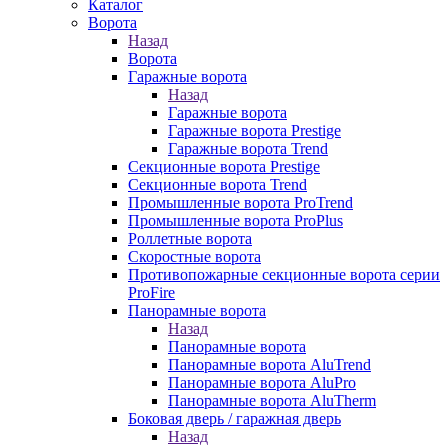
Каталог
Ворота
Назад
Ворота
Гаражные ворота
Назад
Гаражные ворота
Гаражные ворота Prestige
Гаражные ворота Trend
Секционные ворота Prestige
Секционные ворота Trend
Промышленные ворота ProTrend
Промышленные ворота ProPlus
Роллетные ворота
Скоростные ворота
Противопожарные секционные ворота серии
ProFire
Панорамные ворота
Назад
Панорамные ворота
Панорамные ворота AluTrend
Панорамные ворота AluPro
Панорамные ворота AluTherm
Боковая дверь / гаражная дверь
Назад