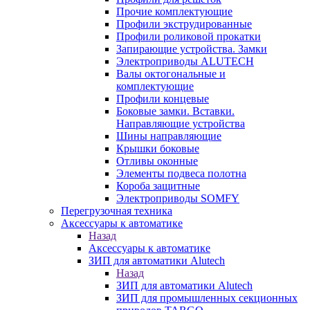
Прочие комплектующие
Профили экструдированные
Профили роликовой прокатки
Запирающие устройства. Замки
Электроприводы ALUTECH
Валы октогональные и
комплектующие
Профили концевые
Боковые замки. Вставки.
Направляющие устройства
Шины направляющие
Крышки боковые
Отливы оконные
Элементы подвеса полотна
Короба защитные
Электроприводы SOMFY
Перегрузочная техника
Аксессуары к автоматике
Назад
Аксессуары к автоматике
ЗИП для автоматики Alutech
Назад
ЗИП для автоматики Alutech
ЗИП для промышленных секционных