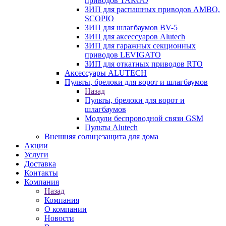
приводов TARGO
ЗИП для распашных приводов AMBO,
SCOPIO
ЗИП для шлагбаумов BV-5
ЗИП для аксессуаров Alutech
ЗИП для гаражных секционных
приводов LEVIGATO
ЗИП для откатных приводов RTO
Аксессуары ALUTECH
Пульты, брелоки для ворот и шлагбаумов
Назад
Пульты, брелоки для ворот и
шлагбаумов
Модули беспроводной связи GSM
Пульты Alutech
Внешняя солнцезащита для дома
Акции
Услуги
Доставка
Контакты
Компания
Назад
Компания
О компании
Новости