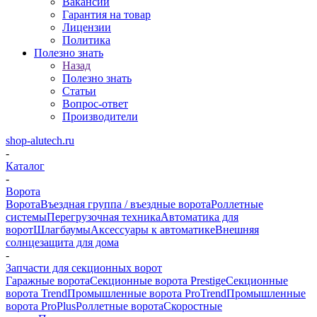
Вакансии
Гарантия на товар
Лицензии
Политика
Полезно знать
Назад
Полезно знать
Статьи
Вопрос-ответ
Производители
shop-alutech.ru
-
Каталог
-
Ворота
Ворота
Въездная группа / въездные ворота
Роллетные
системы
Перегрузочная техника
Автоматика для
ворот
Шлагбаумы
Аксессуары к автоматике
Внешняя
солнцезащита для дома
-
Запчасти для секционных ворот
Гаражные ворота
Секционные ворота Prestige
Секционные
ворота Trend
Промышленные ворота ProTrend
Промышленные
ворота ProPlus
Роллетные ворота
Скоростные