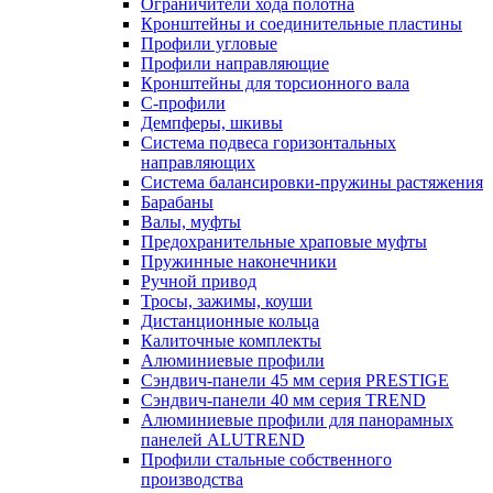
Ограничители хода полотна
Кронштейны и соединительные пластины
Профили угловые
Профили направляющие
Кронштейны для торсионного вала
С-профили
Демпферы, шкивы
Система подвеса горизонтальных
направляющих
Система балансировки-пружины растяжения
Барабаны
Валы, муфты
Предохранительные храповые муфты
Пружинные наконечники
Ручной привод
Тросы, зажимы, коуши
Дистанционные кольца
Калиточные комплекты
Алюминиевые профили
Сэндвич-панели 45 мм серия PRESTIGE
Сэндвич-панели 40 мм серия TREND
Алюминиевые профили для панорамных
панелей ALUTREND
Профили стальные собственного
производства