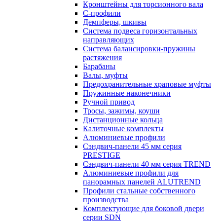
Кронштейны для торсионного вала
С-профили
Демпферы, шкивы
Система подвеса горизонтальных
направляющих
Система балансировки-пружины
растяжения
Барабаны
Валы, муфты
Предохранительные храповые муфты
Пружинные наконечники
Ручной привод
Тросы, зажимы, коуши
Дистанционные кольца
Калиточные комплекты
Алюминиевые профили
Сэндвич-панели 45 мм серия
PRESTIGE
Сэндвич-панели 40 мм серия TREND
Алюминиевые профили для
панорамных панелей ALUTREND
Профили стальные собственного
производства
Комплектующие для боковой двери
серии SDN