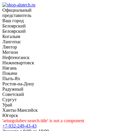
Официальный
представитель
Ваш город
Белоярский
Белоярский
Когалым
Лангепас
Лянтор
Мегион
Нефтеюганск
Нижневартовск
Нягань
Покачи
Пыть-Ях
Рoстов-на-Дону
Радужный
Советский
Сургут
Урай
Ханты-Мансийск
Югорск
'arturgolubev:search.title' is not a component
+7-932-249-43-43