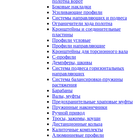
полотна ворот
Боковые накладки
Усиливающие профили
Системы направляющих и подвеса
Ограничители хода полотна
Кронштейны и соединительные
пластины
Профили угловые
Профили направляющие
Кронштейны для торсионного вала
С-профили
Демпферы, шкивы
Система подвеса горизонтальных
направляющих
Система балансировки-пружины
растяжения
Барабаны
Валы, муфты
Предохранительные храповые муфты
Пружинные наконечники
Ручной привод
Тросы, зажимы, коуши
Дистанционные кольца
Калиточные комплекты
Алюминиевые профили