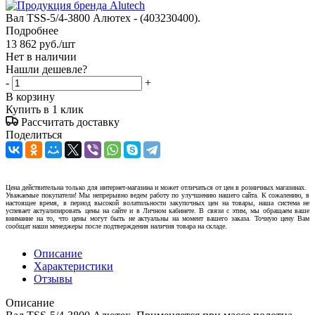
Вал TSS-5/4-3800 Алютех - (403230400).
Подробнее
13 862
руб.
/шт
Нет в наличии
Нашли дешевле?
-
+
В корзину
Купить в 1 клик
Рассчитать доставку
Поделиться
Цена действительна только для интернет-магазина и может отличаться от цен в розничных магазинах.
Уважаемые покупатели! Мы непрерывно ведем работу по улучшению нашего сайта. К сожалению, в
настоящее время, в период высокой волатильности закупочных цен на товары, наша система не
успевает актуализировать цены на сайте и в Личном кабинете. В связи с этим, мы обращаем ваше
внимание на то, что цены могут быть не актуальны на момент вашего заказа. Точную цену Вам
сообщат наши менеджеры после подтверждения наличия товара на складе.
Описание
Характеристики
Отзывы
Описание