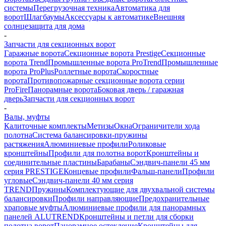
системы
Перегрузочная техника
Автоматика для
ворот
Шлагбаумы
Аксессуары к автоматике
Внешняя
солнцезащита для дома
-
Запчасти для секционных ворот
Гаражные ворота
Секционные ворота Prestige
Секционные
ворота Trend
Промышленные ворота ProTrend
Промышленные
ворота ProPlus
Роллетные ворота
Скоростные
ворота
Противопожарные секционные ворота серии
ProFire
Панорамные ворота
Боковая дверь / гаражная
дверь
Запчасти для секционных ворот
-
Валы, муфты
Калиточные комплекты
Метизы
Окна
Ограничители хода
полотна
Система балансировки-пружины
растяжения
Алюминиевые профили
Роликовые
кронштейны
Профили для полотна ворот
Кронштейны и
соединительные пластины
Барабаны
Сэндвич-панели 45 мм
серия PRESTIGE
Концевые профили
Фальш-панели
Профили
угловые
Сэндвич-панели 40 мм серия
TREND
Пружины
Комплектующие для двухвальной системы
балансировки
Профили направляющие
Предохранительные
храповые муфты
Алюминиевые профили для панорамных
панелей ALUTREND
Кронштейны и петли для сборки
полотна ворот
Панорамное остекление
Кронштейны для