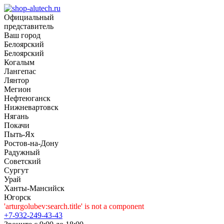
Официальный
представитель
Ваш город
Белоярский
Белоярский
Когалым
Лангепас
Лянтор
Мегион
Нефтеюганск
Нижневартовск
Нягань
Покачи
Пыть-Ях
Рoстов-на-Дону
Радужный
Советский
Сургут
Урай
Ханты-Мансийск
Югорск
'arturgolubev:search.title' is not a component
+7-932-249-43-43