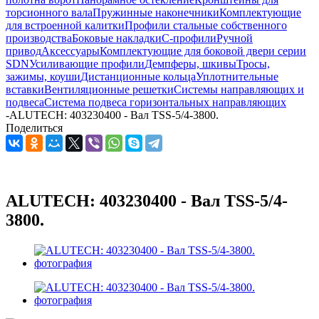
торсионного вала
Пружинные наконечники
Комплектующие
для встроенной калитки
Профили стальные собственного
производства
Боковые накладки
С-профили
Ручной
привод
Аксессуары
Комплектующие для боковой двери серии
SDN
Усиливающие профили
Демпферы, шкивы
Тросы,
зажимы, коуши
Дистанционные кольца
Уплотнительные
вставки
Вентиляционные решетки
Системы направляющих и
подвеса
Система подвеса горизонтальных направляющих
-
ALUTECH: 403230400 - Вал TSS-5/4-3800.
Поделиться
ALUTECH: 403230400 - Вал TSS-5/4-
3800.