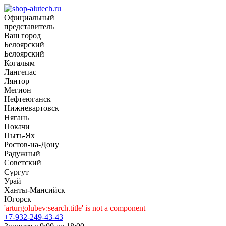
Официальный
представитель
Ваш город
Белоярский
Белоярский
Когалым
Лангепас
Лянтор
Мегион
Нефтеюганск
Нижневартовск
Нягань
Покачи
Пыть-Ях
Рoстов-на-Дону
Радужный
Советский
Сургут
Урай
Ханты-Мансийск
Югорск
'arturgolubev:search.title' is not a component
+7-932-249-43-43