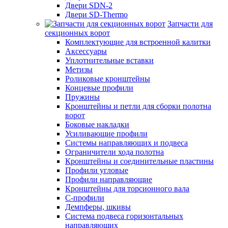
Двери SDN-2
Двери SD-Thermo
Запчасти для
секционных ворот
Комплектующие для встроенной калитки
Аксессуары
Уплотнительные вставки
Метизы
Роликовые кронштейны
Концевые профили
Пружины
Кронштейны и петли для сборки полотна
ворот
Боковые накладки
Усиливающие профили
Системы направляющих и подвеса
Ограничители хода полотна
Кронштейны и соединительные пластины
Профили угловые
Профили направляющие
Кронштейны для торсионного вала
С-профили
Демпферы, шкивы
Система подвеса горизонтальных
направляющих