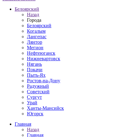
Белоярский
Назад
Города
Белоярский
Когалым
Лангепас
Лянтор
Мегион
Нефтеюганск
Нижневартовск
Нягань
Покачи
Пыть-Ях
Рoстов-на-Дону
Радужный
Советский
Сургут
Урай
Ханты-Мансийск
Югорск
Главная
Назад
Главная