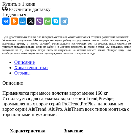
Купить в 1 клик
Рассчитать доставку
Поделиться
Цена действительна только для интернет-магазина и может отличаться от цен в розничных магазинах.
Уважаемые покупатели! Мы непрерывно ведем работу по улучшению нашего сайта. К сожалению, в
настоящее время, в период высокой волатильности закупочных цен на товары, наша система не
успевает актуализировать цены на сайте и в Личном кабинете. В связи с этим, мы обращаем ваше
внимание на то, что цены могут быть не актуальны на момент вашего заказа. Точную цену Вам
сообщат наши менеджеры после подтверждения наличия товара на складе.
Описание
Характеристики
Отзывы
Описание
Применяется при массе полотна ворот менее 160 кг.
Используется для гаражных ворот серий Trend,Prestige,
промышленных ворот серий ProTrend,ProPlus, панорамных
ворот серий AluTrend, AluPro, AluTherm всех типов монтажа с
торсионными пружинами.
Характеристика
Значение