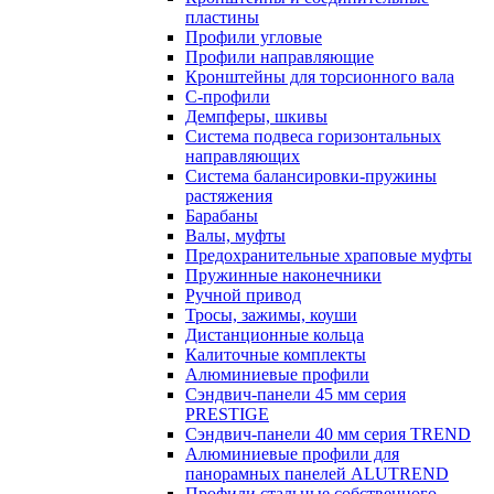
пластины
Профили угловые
Профили направляющие
Кронштейны для торсионного вала
С-профили
Демпферы, шкивы
Система подвеса горизонтальных
направляющих
Система балансировки-пружины
растяжения
Барабаны
Валы, муфты
Предохранительные храповые муфты
Пружинные наконечники
Ручной привод
Тросы, зажимы, коуши
Дистанционные кольца
Калиточные комплекты
Алюминиевые профили
Сэндвич-панели 45 мм серия
PRESTIGE
Сэндвич-панели 40 мм серия TREND
Алюминиевые профили для
панорамных панелей ALUTREND
Профили стальные собственного