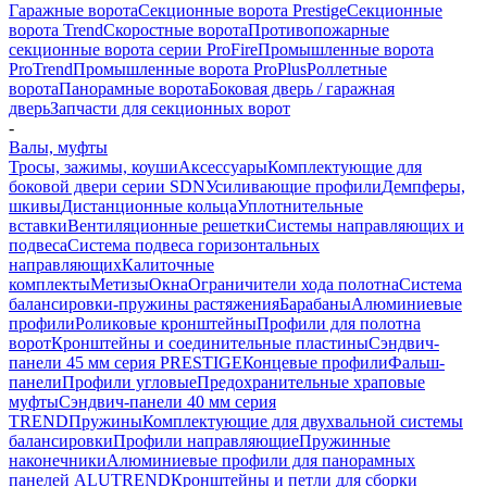
Гаражные ворота
Секционные ворота Prestige
Секционные
ворота Trend
Скоростные ворота
Противопожарные
секционные ворота серии ProFire
Промышленные ворота
ProTrend
Промышленные ворота ProPlus
Роллетные
ворота
Панорамные ворота
Боковая дверь / гаражная
дверь
Запчасти для секционных ворот
-
Валы, муфты
Тросы, зажимы, коуши
Аксессуары
Комплектующие для
боковой двери серии SDN
Усиливающие профили
Демпферы,
шкивы
Дистанционные кольца
Уплотнительные
вставки
Вентиляционные решетки
Системы направляющих и
подвеса
Система подвеса горизонтальных
направляющих
Калиточные
комплекты
Метизы
Окна
Ограничители хода полотна
Система
балансировки-пружины растяжения
Барабаны
Алюминиевые
профили
Роликовые кронштейны
Профили для полотна
ворот
Кронштейны и соединительные пластины
Сэндвич-
панели 45 мм серия PRESTIGE
Концевые профили
Фальш-
панели
Профили угловые
Предохранительные храповые
муфты
Сэндвич-панели 40 мм серия
TREND
Пружины
Комплектующие для двухвальной системы
балансировки
Профили направляющие
Пружинные
наконечники
Алюминиевые профили для панорамных
панелей ALUTREND
Кронштейны и петли для сборки