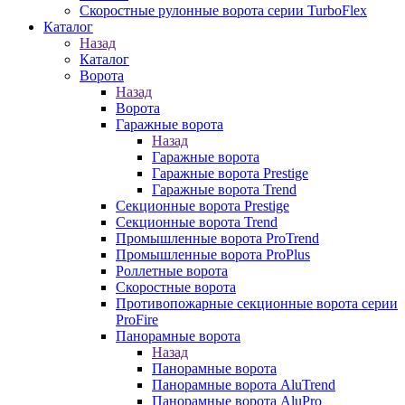
Скоростные рулонные ворота серии TurboFlex
Каталог
Назад
Каталог
Ворота
Назад
Ворота
Гаражные ворота
Назад
Гаражные ворота
Гаражные ворота Prestige
Гаражные ворота Trend
Секционные ворота Prestige
Секционные ворота Trend
Промышленные ворота ProTrend
Промышленные ворота ProPlus
Роллетные ворота
Скоростные ворота
Противопожарные секционные ворота серии
ProFire
Панорамные ворота
Назад
Панорамные ворота
Панорамные ворота AluTrend
Панорамные ворота AluPro