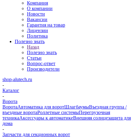
Компания
О компании
Новости
Вакансии
Гарантия на товар
Лицензии
Политика
Полезно знать
Назад
Полезно знать
Статьи
Вопрос-ответ
Производители
shop-alutech.ru
-
Каталог
-
Ворота
Ворота
Автоматика для ворот
Шлагбаумы
Въездная группа /
въездные ворота
Роллетные системы
Перегрузочная
техника
Аксессуары к автоматике
Внешняя солнцезащита для
дома
-
Запчасти для секционных ворот