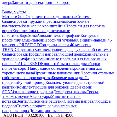
дверь
Запчасти для секционных ворот
-
Валы, муфты
Метизы
Окна
Ограничители хода полотна
Система
балансировки-пружины растяжения
Калиточные
комплекты
Роликовые кронштейны
Профили для полотна
ворот
Кронштейны и соединительные
пластины
Барабаны
Алюминиевые профили
Концевые
профили
Фальш-панели
Профили угловые
Сэндвич-панели 45
мм серия PRESTIGE
Сэндвич-панели 40 мм серия
TREND
Пружины
Комплектующие для двухвальной системы
балансировки
Профили направляющие
Предохранительные
храповые муфты
Алюминиевые профили для панорамных
панелей ALUTREND
Кронштейны и петли для сборки
полотна ворот
Панорамное остекление
Кронштейны для
торсионного вала
Пружинные наконечники
Профили стальные
собственного производства
Боковые накладки
С-
профили
Ручной привод
Комплектующие для встроенной
калитки
Комплектующие для боковой двери серии
SDN
Усиливающие профили
Демпферы, шкивы
Тросы,
зажимы, коуши
Аксессуары
Уплотнительные
вставки
Вентиляционные решетки
Системы направляющих и
подвеса
Система подвеса горизонтальных
направляющих
Дистанционные кольца
-
ALUTECH: 403220100 - Вал TSH-4500.