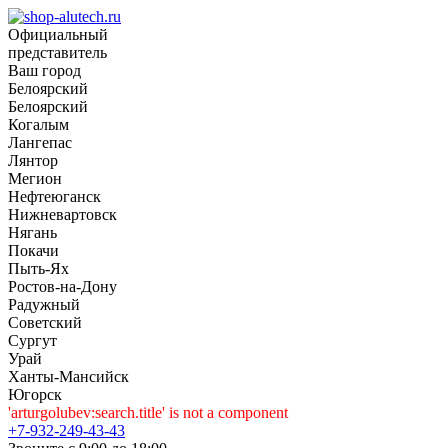
Официальный
представитель
Ваш город
Белоярский
Белоярский
Когалым
Лангепас
Лянтор
Мегион
Нефтеюганск
Нижневартовск
Нягань
Покачи
Пыть-Ях
Рoстов-на-Дону
Радужный
Советский
Сургут
Урай
Ханты-Мансийск
Югорск
'arturgolubev:search.title' is not a component
+7-932-249-43-43