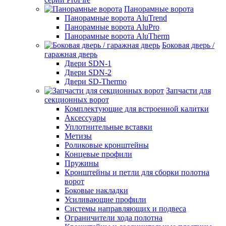
Панорамные ворота
Панорамные ворота AluTrend
Панорамные ворота AluPro
Панорамные ворота AluTherm
Боковая дверь /
гаражная дверь
Двери SDN-1
Двери SDN-2
Двери SD-Thermo
Запчасти для
секционных ворот
Комплектующие для встроенной калитки
Аксессуары
Уплотнительные вставки
Метизы
Роликовые кронштейны
Концевые профили
Пружины
Кронштейны и петли для сборки полотна
ворот
Боковые накладки
Усиливающие профили
Системы направляющих и подвеса
Ограничители хода полотна