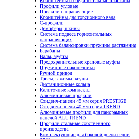
Кронштейны и соединительные пластины
Профили угловые
Профили направляющие
Кронштейны для торсионного вала
С-профили
Демпферы, шкивы
Система подвеса горизонтальных
направляющих
Система балансировки-пружины растяжения
Барабаны
Валы, муфты
Предохранительные храповые муфты
Пружинные наконечники
Ручной привод
Тросы, зажимы, коуши
Дистанционные кольца
Калиточные комплекты
Алюминиевые профили
Сэндвич-панели 45 мм серия PRESTIGE
Сэндвич-панели 40 мм серия TREND
Алюминиевые профили для панорамных
панелей ALUTREND
Профили стальные собственного
производства
Комплектующие для боковой двери серии