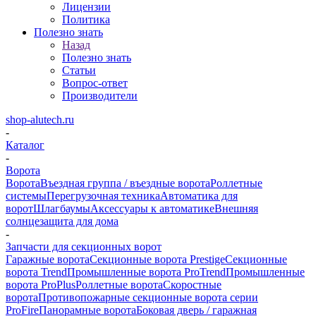
Лицензии
Политика
Полезно знать
Назад
Полезно знать
Статьи
Вопрос-ответ
Производители
shop-alutech.ru
-
Каталог
-
Ворота
Ворота
Въездная группа / въездные ворота
Роллетные
системы
Перегрузочная техника
Автоматика для
ворот
Шлагбаумы
Аксессуары к автоматике
Внешняя
солнцезащита для дома
-
Запчасти для секционных ворот
Гаражные ворота
Секционные ворота Prestige
Секционные
ворота Trend
Промышленные ворота ProTrend
Промышленные
ворота ProPlus
Роллетные ворота
Скоростные
ворота
Противопожарные секционные ворота серии
ProFire
Панорамные ворота
Боковая дверь / гаражная