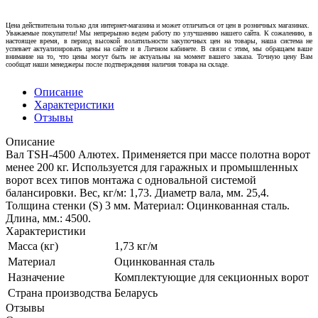
Цена действительна только для интернет-магазина и может отличаться от цен в розничных магазинах.
Уважаемые покупатели! Мы непрерывно ведем работу по улучшению нашего сайта. К сожалению, в
настоящее время, в период высокой волатильности закупочных цен на товары, наша система не
успевает актуализировать цены на сайте и в Личном кабинете. В связи с этим, мы обращаем ваше
внимание на то, что цены могут быть не актуальны на момент вашего заказа. Точную цену Вам
сообщат наши менеджеры после подтверждения наличия товара на складе.
Описание
Характеристики
Отзывы
Описание
Вал TSH-4500 Алютех. Применяется при массе полотна ворот
менее 200 кг. Используется для гаражных и промышленных
ворот всех типов монтажа с одновальной системой
балансировки. Вес, кг/м: 1,73. Диаметр вала, мм. 25,4.
Толщина стенки (S) 3 мм. Материал: Оцинкованная сталь.
Длина, мм.: 4500.
Характеристики
Масса (кг)
1,73 кг/м
Материал
Оцинкованная сталь
Назначение
Комплектующие для секционных ворот
Страна производства
Беларусь
Отзывы