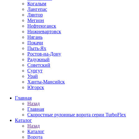
Когалым
Лангепас
Лянтор
Мегион
Нефтеюганск
Нижневартовск
Нягань
Покачи
Пыть-Ях
Рoстов-на-Дону
Радужный
Советский
Сургут
Урай
Ханты-Мансийск
Югорск
Главная
Назад
Главная
Скоростные рулонные ворота серии TurboFlex
Каталог
Назад
Каталог
Ворота