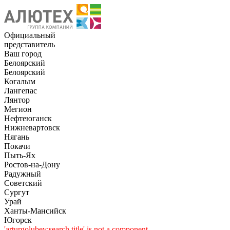
Официальный
представитель
Ваш город
Белоярский
Белоярский
Когалым
Лангепас
Лянтор
Мегион
Нефтеюганск
Нижневартовск
Нягань
Покачи
Пыть-Ях
Рoстов-на-Дону
Радужный
Советский
Сургут
Урай
Ханты-Мансийск
Югорск
'arturgolubev:search.title' is not a component