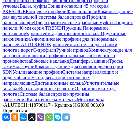
кронштейны
Профили для полотна ворот
Профили
угловые
Валы, муфты
Сэндвич-панели 45 мм серия
PRESTIGE
Концевые профили
Фальш-панели
Комплектующие
для двухвальной системы балансировки
Профили
направляющие
Предохранительные храповые муфты
Сэндвич-
панели 40 мм серия TREND
Пружины
Панорамное
остекление
Кронштейны для торсионного вала
Пружинные
наконечники
Алюминиевые профили для панорамных
панелей ALUTREND
Кронштейны и петли для сборки
полотна ворот
С-профили
Ручной привод
Комплектующие для
встроенной калитки
Профили стальные собственного
производства
Боковые накладки
Демпферы, шкивы
Тросы,
зажимы, коуши
Комплектующие для боковой двери серии
SDN
Усиливающие профили
Системы направляющих и
подвеса
Система подвеса горизонтальных
направляющих
Дистанционные кольца
Уплотнительные
вставки
Вентиляционные решетки
Ограничители хода
полотна
Система балансировки-пружины
растяжения
Калиточные комплекты
Метизы
Окна
-
ALUTECH:418700117 - Крышка HGI009.003.09
Поделиться