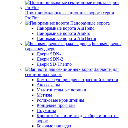
Противопожарные секционные ворота серии
ProFire
Панорамные ворота
Панорамные ворота AluTrend
Панорамные ворота AluPro
Панорамные ворота AluTherm
Боковая дверь /
гаражная дверь
Двери SDN-1
Двери SDN-2
Двери SD-Thermo
Запчасти для
секционных ворот
Комплектующие для встроенной калитки
Аксессуары
Уплотнительные вставки
Метизы
Роликовые кронштейны
Концевые профили
Пружины
Кронштейны и петли для сборки полотна
ворот
Боковые накладки