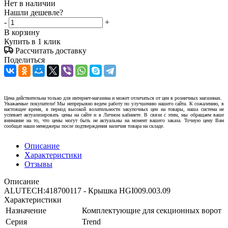
Нет в наличии
Нашли дешевле?
-
+
В корзину
Купить в 1 клик
Рассчитать доставку
Поделиться
Цена действительна только для интернет-магазина и может отличаться от цен в розничных магазинах.
Уважаемые покупатели! Мы непрерывно ведем работу по улучшению нашего сайта. К сожалению, в
настоящее время, в период высокой волатильности закупочных цен на товары, наша система не
успевает актуализировать цены на сайте и в Личном кабинете. В связи с этим, мы обращаем ваше
внимание на то, что цены могут быть не актуальны на момент вашего заказа. Точную цену Вам
сообщат наши менеджеры после подтверждения наличия товара на складе.
Описание
Характеристики
Отзывы
Описание
ALUTECH:418700117 - Крышка HGI009.003.09
Характеристики
Назначение
Комплектующие для секционных ворот
Серия
Trend