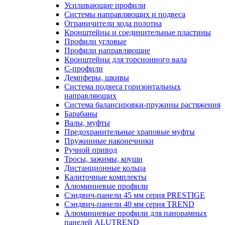
Усиливающие профили
Системы направляющих и подвеса
Ограничители хода полотна
Кронштейны и соединительные пластины
Профили угловые
Профили направляющие
Кронштейны для торсионного вала
С-профили
Демпферы, шкивы
Система подвеса горизонтальных
направляющих
Система балансировки-пружины растяжения
Барабаны
Валы, муфты
Предохранительные храповые муфты
Пружинные наконечники
Ручной привод
Тросы, зажимы, коуши
Дистанционные кольца
Калиточные комплекты
Алюминиевые профили
Сэндвич-панели 45 мм серия PRESTIGE
Сэндвич-панели 40 мм серия TREND
Алюминиевые профили для панорамных
панелей ALUTREND