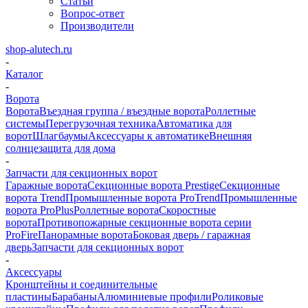
Статьи
Вопрос-ответ
Производители
shop-alutech.ru
-
Каталог
-
Ворота
Ворота
Въездная группа / въездные ворота
Роллетные
системы
Перегрузочная техника
Автоматика для
ворот
Шлагбаумы
Аксессуары к автоматике
Внешняя
солнцезащита для дома
-
Запчасти для секционных ворот
Гаражные ворота
Секционные ворота Prestige
Секционные
ворота Trend
Промышленные ворота ProTrend
Промышленные
ворота ProPlus
Роллетные ворота
Скоростные
ворота
Противопожарные секционные ворота серии
ProFire
Панорамные ворота
Боковая дверь / гаражная
дверь
Запчасти для секционных ворот
-
Аксессуары
Кронштейны и соединительные
пластины
Барабаны
Алюминиевые профили
Роликовые