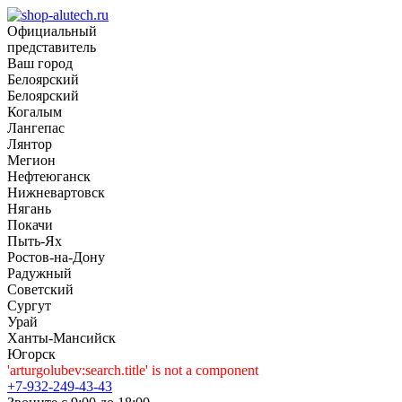
Официальный
представитель
Ваш город
Белоярский
Белоярский
Когалым
Лангепас
Лянтор
Мегион
Нефтеюганск
Нижневартовск
Нягань
Покачи
Пыть-Ях
Рoстов-на-Дону
Радужный
Советский
Сургут
Урай
Ханты-Мансийск
Югорск
'arturgolubev:search.title' is not a component
+7-932-249-43-43