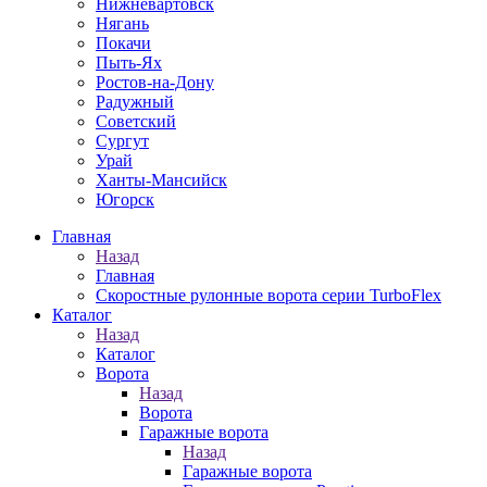
Нижневартовск
Нягань
Покачи
Пыть-Ях
Рoстов-на-Дону
Радужный
Советский
Сургут
Урай
Ханты-Мансийск
Югорск
Главная
Назад
Главная
Скоростные рулонные ворота серии TurboFlex
Каталог
Назад
Каталог
Ворота
Назад
Ворота
Гаражные ворота
Назад
Гаражные ворота