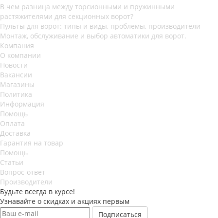
В чем разница между торсионными и пружинными
растяжителями для секционных ворот?
Пульты для ворот: типы и виды, проблемы, производители
Монтаж, обслуживание и выбор автоматики для ворот.
Компания
О компании
Новости
Вакансии
Магазины
Политика
Информация
Помощь
Оплата
Доставка
Гарантия на товар
Помощь
Статьи
Вопрос-ответ
Производители
Будьте всегда в курсе!
Узнавайте о скидках и акциях первым