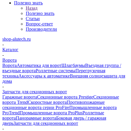
Полезно знать
Назад
Полезно знать
Статьи
Вопрос-ответ
Производители
shop-alutech.ru
-
Каталог
-
Ворота
Ворота
Автоматика для ворот
Шлагбаумы
Въездная группа /
въездные ворота
Роллетные системы
Перегрузочная
техника
Аксессуары к автоматике
Внешняя солнцезащита для
дома
-
Запчасти для секционных ворот
Гаражные ворота
Секционные ворота Prestige
Секционные
ворота Trend
Скоростные ворота
Противопожарные
секционные ворота серии ProFire
Промышленные ворота
ProTrend
Промышленные ворота ProPlus
Роллетные
ворота
Панорамные ворота
Боковая дверь / гаражная
дверь
Запчасти для секционных ворот
-