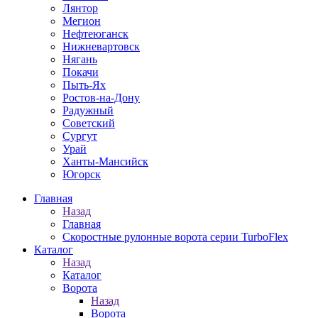
Лянтор
Мегион
Нефтеюганск
Нижневартовск
Нягань
Покачи
Пыть-Ях
Рoстов-на-Дону
Радужный
Советский
Сургут
Урай
Ханты-Мансийск
Югорск
Главная
Назад
Главная
Скоростные рулонные ворота серии TurboFlex
Каталог
Назад
Каталог
Ворота
Назад
Ворота