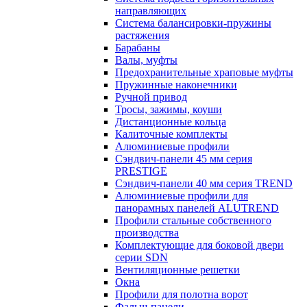
направляющих
Система балансировки-пружины
растяжения
Барабаны
Валы, муфты
Предохранительные храповые муфты
Пружинные наконечники
Ручной привод
Тросы, зажимы, коуши
Дистанционные кольца
Калиточные комплекты
Алюминиевые профили
Сэндвич-панели 45 мм серия
PRESTIGE
Сэндвич-панели 40 мм серия TREND
Алюминиевые профили для
панорамных панелей ALUTREND
Профили стальные собственного
производства
Комплектующие для боковой двери
серии SDN
Вентиляционные решетки
Окна
Профили для полотна ворот
Фальш-панели