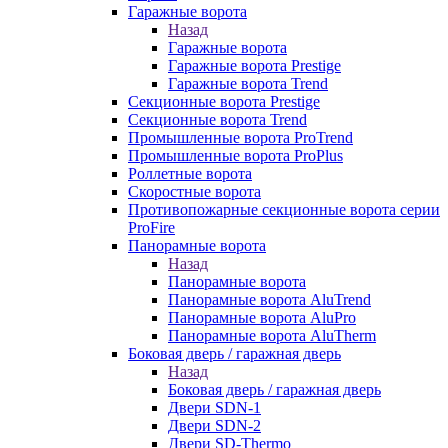
Гаражные ворота
Назад
Гаражные ворота
Гаражные ворота Prestige
Гаражные ворота Trend
Секционные ворота Prestige
Секционные ворота Trend
Промышленные ворота ProTrend
Промышленные ворота ProPlus
Роллетные ворота
Скоростные ворота
Противопожарные секционные ворота серии
ProFire
Панорамные ворота
Назад
Панорамные ворота
Панорамные ворота AluTrend
Панорамные ворота AluPro
Панорамные ворота AluTherm
Боковая дверь / гаражная дверь
Назад
Боковая дверь / гаражная дверь
Двери SDN-1
Двери SDN-2
Двери SD-Thermo