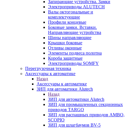
Запирающие устройства. Замки
Электроприводы ALUTECH
Валы октогональные и
комплектующие
Профили концевые
Боковые замки. Вставки.
Направляющие устройства
Шины направляющие
Крышки боковые
Отливы оконные
Элементы подвеса полотна
Короба защитные
Электроприводы SOMFY
Перегрузочная техника
Аксессуары к автоматике
Назад
Аксессуары к автоматике
ЗИП для автоматики Alutech
Назад
ЗИП для автоматики Alutech
ЗИП для промышленных секционных
приводов TARGO
ЗИП для распашных приводов AMBO,
SCOPIO
ЗИП для шлагбаумов BV-5