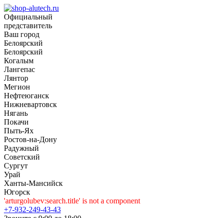
Официальный
представитель
Ваш город
Белоярский
Белоярский
Когалым
Лангепас
Лянтор
Мегион
Нефтеюганск
Нижневартовск
Нягань
Покачи
Пыть-Ях
Рoстов-на-Дону
Радужный
Советский
Сургут
Урай
Ханты-Мансийск
Югорск
'arturgolubev:search.title' is not a component
+7-932-249-43-43