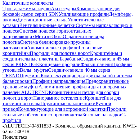
Калиточные комплекты
Тросы, зажимы, коуши
Аксессуары
Комплектующие для
боковой двери серии SDN
Усиливающие профили
Демпферы,
шкивы
Дистанционные кольца
Уплотнительные
вставки
Вентиляционные решетки
Системы направляющих и
подвеса
Система подвеса горизонтальных
направляющих
Метизы
Окна
Ограничители хода
полотна
Система балансировки-пружины
растяжения
Алюминиевые профили
Роликовые
кронштейны
Профили для полотна ворот
Кронштейны и
соединительные пластины
Барабаны
Сэндвич-панели 45 мм
серия PRESTIGE
Концевые профили
Фальш-панели
Профили
угловые
Валы, муфты
Сэндвич-панели 40 мм серия
TREND
Пружины
Комплектующие для двухвальной системы
балансировки
Профили направляющие
Предохранительные
храповые муфты
Алюминиевые профили для панорамных
панелей ALUTREND
Кронштейны и петли для сборки
полотна ворот
Панорамное остекление
Кронштейны для
торсионного вала
Пружинные наконечники
Ручной
привод
Комплектующие для встроенной калитки
Профили
стальные собственного производства
Боковые накладки
С-
профили
-
ALUTECH:404511833 - Комплект обрамлений калитки KWH-
625/2-500/1R
Поделиться