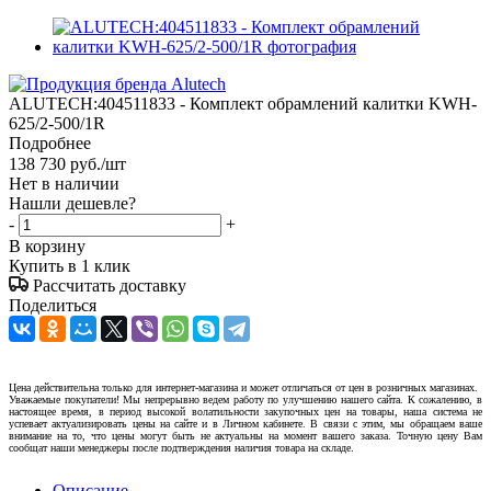
ALUTECH:404511833 - Комплект обрамлений калитки KWH-
625/2-500/1R
Подробнее
138 730
руб.
/шт
Нет в наличии
Нашли дешевле?
-
+
В корзину
Купить в 1 клик
Рассчитать доставку
Поделиться
Цена действительна только для интернет-магазина и может отличаться от цен в розничных магазинах.
Уважаемые покупатели! Мы непрерывно ведем работу по улучшению нашего сайта. К сожалению, в
настоящее время, в период высокой волатильности закупочных цен на товары, наша система не
успевает актуализировать цены на сайте и в Личном кабинете. В связи с этим, мы обращаем ваше
внимание на то, что цены могут быть не актуальны на момент вашего заказа. Точную цену Вам
сообщат наши менеджеры после подтверждения наличия товара на складе.
Описание