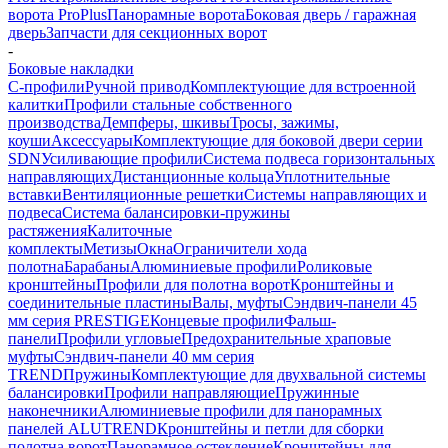
ворота ProPlus
Панорамные ворота
Боковая дверь / гаражная
дверь
Запчасти для секционных ворот
-
Боковые накладки
С-профили
Ручной привод
Комплектующие для встроенной
калитки
Профили стальные собственного
производства
Демпферы, шкивы
Тросы, зажимы,
коуши
Аксессуары
Комплектующие для боковой двери серии
SDN
Усиливающие профили
Система подвеса горизонтальных
направляющих
Дистанционные кольца
Уплотнительные
вставки
Вентиляционные решетки
Системы направляющих и
подвеса
Система балансировки-пружины
растяжения
Калиточные
комплекты
Метизы
Окна
Ограничители хода
полотна
Барабаны
Алюминиевые профили
Роликовые
кронштейны
Профили для полотна ворот
Кронштейны и
соединительные пластины
Валы, муфты
Сэндвич-панели 45
мм серия PRESTIGE
Концевые профили
Фальш-
панели
Профили угловые
Предохранительные храповые
муфты
Сэндвич-панели 40 мм серия
TREND
Пружины
Комплектующие для двухвальной системы
балансировки
Профили направляющие
Пружинные
наконечники
Алюминиевые профили для панорамных
панелей ALUTREND
Кронштейны и петли для сборки
полотна ворот
Панорамное остекление
Кронштейны для