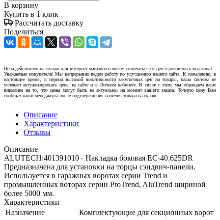
В корзину
Купить в 1 клик
Рассчитать доставку
Поделиться
Цена действительна только для интернет-магазина и может отличаться от цен в розничных магазинах.
Уважаемые покупатели! Мы непрерывно ведем работу по улучшению нашего сайта. К сожалению, в
настоящее время, в период высокой волатильности закупочных цен на товары, наша система не
успевает актуализировать цены на сайте и в Личном кабинете. В связи с этим, мы обращаем ваше
внимание на то, что цены могут быть не актуальны на момент вашего заказа. Точную цену Вам
сообщат наши менеджеры после подтверждения наличия товара на складе.
Описание
Характеристики
Отзывы
Описание
ALUTECH:401391010 - Накладка боковая EC-40.625DR
Предназначена для установки на торцы сэндвич-панели.
Используется в гаражных воротах серии Trend и
промышленных воторах серии ProTrend, AluTrend шириной
более 5000 мм.
Характеристики
Назначение
Комплектующие для секционных ворот