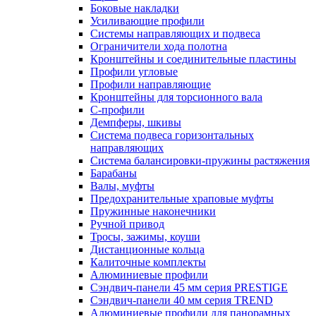
Боковые накладки
Усиливающие профили
Системы направляющих и подвеса
Ограничители хода полотна
Кронштейны и соединительные пластины
Профили угловые
Профили направляющие
Кронштейны для торсионного вала
С-профили
Демпферы, шкивы
Система подвеса горизонтальных
направляющих
Система балансировки-пружины растяжения
Барабаны
Валы, муфты
Предохранительные храповые муфты
Пружинные наконечники
Ручной привод
Тросы, зажимы, коуши
Дистанционные кольца
Калиточные комплекты
Алюминиевые профили
Сэндвич-панели 45 мм серия PRESTIGE
Сэндвич-панели 40 мм серия TREND
Алюминиевые профили для панорамных