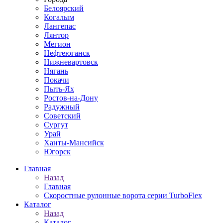
Белоярский
Когалым
Лангепас
Лянтор
Мегион
Нефтеюганск
Нижневартовск
Нягань
Покачи
Пыть-Ях
Рoстов-на-Дону
Радужный
Советский
Сургут
Урай
Ханты-Мансийск
Югорск
Главная
Назад
Главная
Скоростные рулонные ворота серии TurboFlex
Каталог
Назад
Каталог