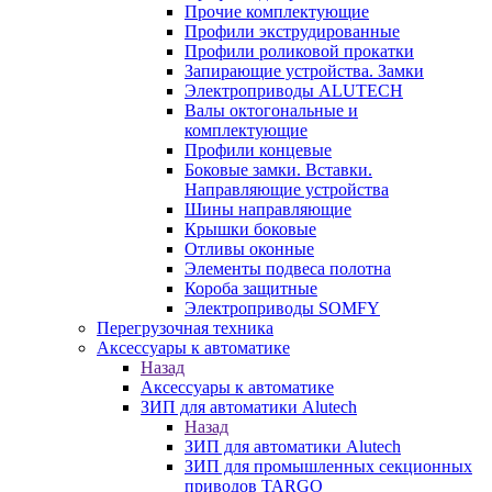
Прочие комплектующие
Профили экструдированные
Профили роликовой прокатки
Запирающие устройства. Замки
Электроприводы ALUTECH
Валы октогональные и
комплектующие
Профили концевые
Боковые замки. Вставки.
Направляющие устройства
Шины направляющие
Крышки боковые
Отливы оконные
Элементы подвеса полотна
Короба защитные
Электроприводы SOMFY
Перегрузочная техника
Аксессуары к автоматике
Назад
Аксессуары к автоматике
ЗИП для автоматики Alutech
Назад
ЗИП для автоматики Alutech
ЗИП для промышленных секционных
приводов TARGO