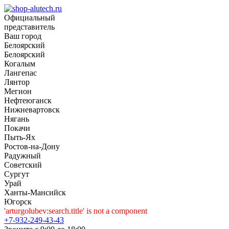
Официальный
представитель
Ваш город
Белоярский
Белоярский
Когалым
Лангепас
Лянтор
Мегион
Нефтеюганск
Нижневартовск
Нягань
Покачи
Пыть-Ях
Рoстов-на-Дону
Радужный
Советский
Сургут
Урай
Ханты-Мансийск
Югорск
'arturgolubev:search.title' is not a component
+7-932-249-43-43