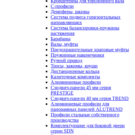
Кронштейны для торсионного вала
С-профили
Демпферы, шкивы
Система подвеса горизонтальных
направляющих
Система балансировки-пружины
растяжения
Барабаны
Валы, муфты
Предохранительные храповые муфты
Пружинные наконечники
Ручной привод
Тросы, зажимы, коуши
Дистанционные кольца
Калиточные комплекты
Алюминиевые профили
Сэндвич-панели 45 мм серия
PRESTIGE
Сэндвич-панели 40 мм серия TREND
Алюминиевые профили для
панорамных панелей ALUTREND
Профили стальные собственного
производства
Комплектующие для боковой двери
серии SDN