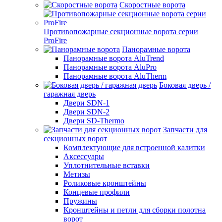
Скоростные ворота
Противопожарные секционные ворота серии
ProFire
Панорамные ворота
Панорамные ворота AluTrend
Панорамные ворота AluPro
Панорамные ворота AluTherm
Боковая дверь /
гаражная дверь
Двери SDN-1
Двери SDN-2
Двери SD-Thermo
Запчасти для
секционных ворот
Комплектующие для встроенной калитки
Аксессуары
Уплотнительные вставки
Метизы
Роликовые кронштейны
Концевые профили
Пружины
Кронштейны и петли для сборки полотна
ворот