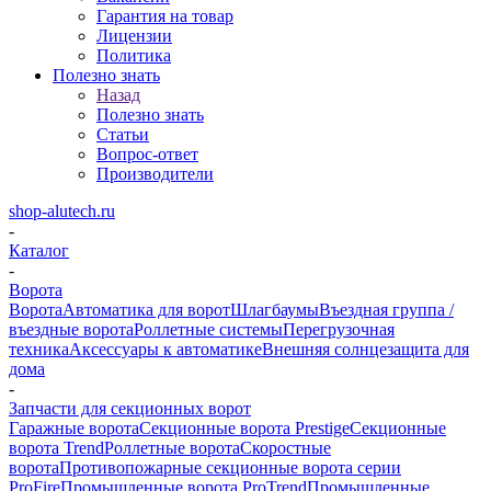
Гарантия на товар
Лицензии
Политика
Полезно знать
Назад
Полезно знать
Статьи
Вопрос-ответ
Производители
shop-alutech.ru
-
Каталог
-
Ворота
Ворота
Автоматика для ворот
Шлагбаумы
Въездная группа /
въездные ворота
Роллетные системы
Перегрузочная
техника
Аксессуары к автоматике
Внешняя солнцезащита для
дома
-
Запчасти для секционных ворот
Гаражные ворота
Секционные ворота Prestige
Секционные
ворота Trend
Роллетные ворота
Скоростные
ворота
Противопожарные секционные ворота серии
ProFire
Промышленные ворота ProTrend
Промышленные