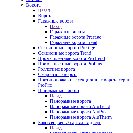
Ворота
Назад
Ворота
Гаражные ворота
Назад
Гаражные ворота
Гаражные ворота Prestige
Гаражные ворота Trend
Секционные ворота Prestige
Секционные ворота Trend
Промышленные ворота ProTrend
Промышленные ворота ProPlus
Роллетные ворота
Скоростные ворота
Противопожарные секционные ворота серии
ProFire
Панорамные ворота
Назад
Панорамные ворота
Панорамные ворота AluTrend
Панорамные ворота AluPro
Панорамные ворота AluTherm
Боковая дверь / гаражная дверь
Назад